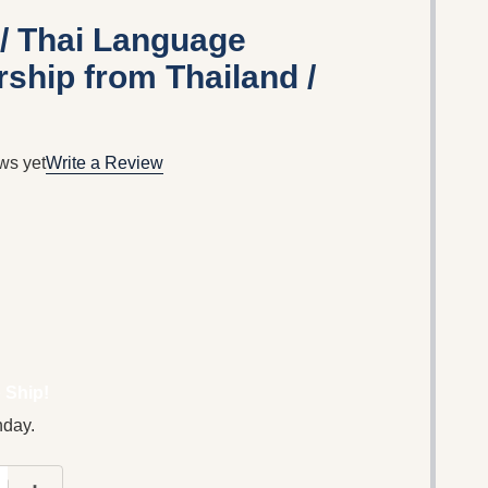
/ Thai Language
rship from Thailand /
ws yet
Write a Review
 Ship!
nday.