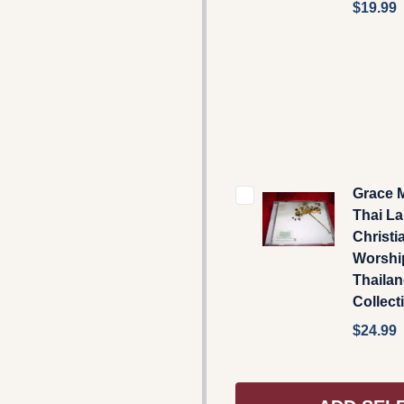
$19.99
Grace M
Thai L
Christi
Worshi
Thailan
Collect
$24.99