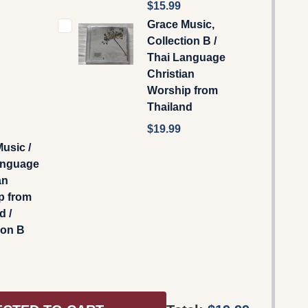
$15.99
Grace Music,
Collection B /
Thai Language
Christian
Worship from
Thailand
$19.99
usic /
anguage
an
p from
d /
ion B