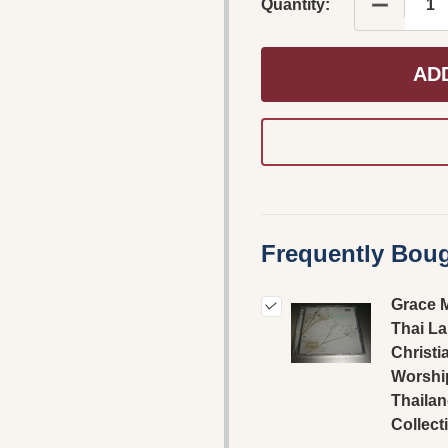
DECREAS
Quantity:
AD
Frequently Boug
Grace M
Thai L
Christi
Worshi
Thailan
Collect