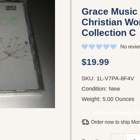
Grace Music 
Christian Wo
Collection C
No revie
$19.99
SKU:
1L-V7PA-8F4V
Condition:
New
Weight:
5.00 Ounces
In Stock & Ready To
Order now to ship Mo