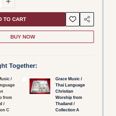
E QUANTITY OF GRACE MUSIC / THAI LANGUAGE CHRIS
INCREASE QUANTITY OF GRACE MUSIC / THAI LANG
D TO CART
ADD
SHARE
TO
WISH
LIST
ht Together:
usic /
Grace Music /
anguage
Thai Language
an
Christian
p from
Worship from
d /
Thailand /
ion C
Collection A