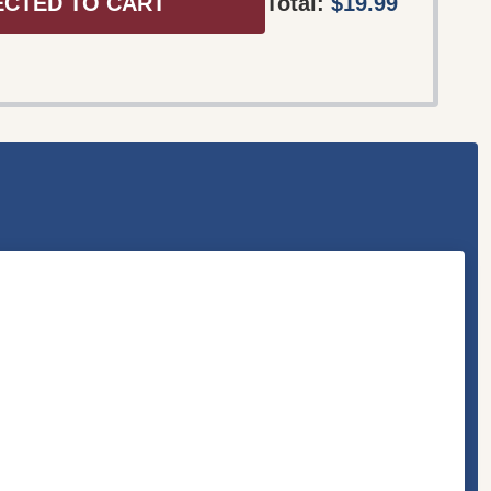
ECTED TO CART
Total:
$19.99