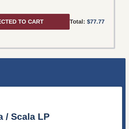
ECTED TO CART
Total:
$77.77
a / Scala LP