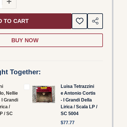
 QUANTITY OF GIOVANNI ZENATELLO, NELLIE MELBA – I
INCREASE QUANTITY OF GIOVANNI ZENATELLO, NELLIE
D TO CART
ADD
SHARE
TO
WISH
LIST
ht Together:
ni
Luisa Tetrazzini
o, Nellie
e Antonio Cortis
 I Grandi
- I Grandi Della
rica /
Lirica / Scala LP /
P / SC
SC 5004
$77.77