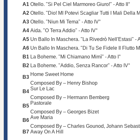
A1
Otello. "Si Pel Ciel Marmoreo Giuro!" - Atto II°
A2
Otello. "Dio! MI Potevi Scagliar Tutti I Mali Della Mi
A3
Otello. "Niun Mi Tema" - Atto IV°
A4
Aida. "O Terra Addio" - Atto IV°
A5
Un Ballo In Maschera. "La Rivedrò Nell'Estasi" - At
A6
Un Ballo In Maschera. "Di Tu Se Fidele Il Flutto M'
B1
La Boheme. "Mi Chiamano Mimì" - Atto I°
B2
La Boheme. "Addio, Senza Rancor" - Atto IV°
Home Sweet Home
B3
Composed By –
Henry Bishop
Sur Le Lac
B4
Composed By –
Hermann Bemberg
Pastorale
B5
Composed By –
Georges Bizet
Ave Maria
B6
Composed By –
Charles Gounod
,
Johann Sebast
B7
Away On A Hill