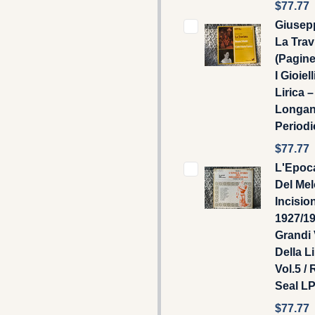
$77.77
Giusepp
La Trav
(Pagine
I Gioiell
Lirica – 
Longan
Periodi
$77.77
L'Epoc
Del Me
Incision
1927/19
Grandi 
Della Li
Vol.5 /
Seal L
$77.77