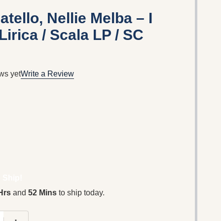
tello, Nellie Melba – I
Lirica / Scala LP / SC
ws yet
Write a Review
 Ship!
Hrs
and
52 Mins
to ship today.