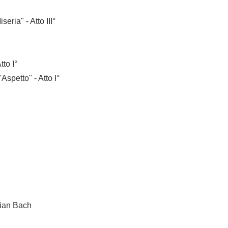
seria" - Atto III°
to I°
Aspetto" - Atto I°
ian Bach