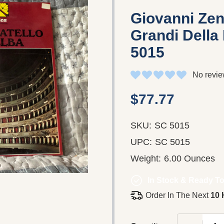
Giovanni Zena
Grandi Della 
5015
No revie
$77.77
SKU:
SC 5015
UPC:
SC 5015
Weight:
6.00 Ounces
In Stock & Ready To
Order In The Next
10 