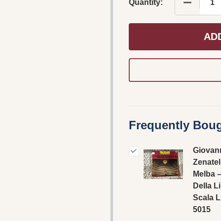
DECREASE
Quantity:
AD
Frequently Boug
Giovan
Zenatell
Melba –
Della Li
Scala L
5015