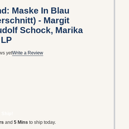
d: Maske In Blau
schnitt) - Margit
dolf Schock, Marika
 LP
ws yet
Write a Review
 Ship!
rs
and
5 Mins
to ship today.