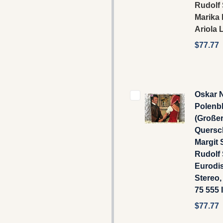
Rudolf
Marika 
Ariola 
$77.77
Oskar 
Polenbl
(Große
Quersch
Margit
Rudolf 
Eurodi
Stereo,
75 555 
$77.77