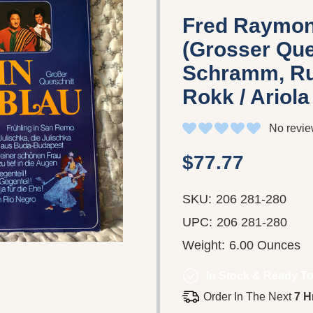
Fred Raymon
(Grosser Quer
Schramm, Ru
Rokk / Ariola
No revie
$77.77
SKU:
206 281-280
UPC:
206 281-280
Weight:
6.00 Ounces
In Stock & Ready To
Order In The Next
7 H