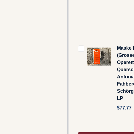
Maske 
(Gross
Operett
Quersch
Antoni
Fahberg
Schörg 
LP
$77.77