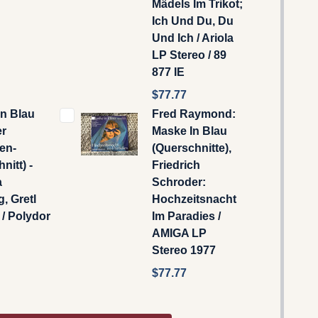
Mädels Im Trikot;
Ich Und Du, Du
Und Ich / Ariola
LP Stereo / 89
877 IE
$77.77
In Blau
Fred Raymond:
er
Maske In Blau
en-
(Querschnitte),
nitt) -
Friedrich
a
Schroder:
, Gretl
Hochzeitsnacht
/ Polydor
Im Paradies /
AMIGA LP
Stereo 1977
$77.77