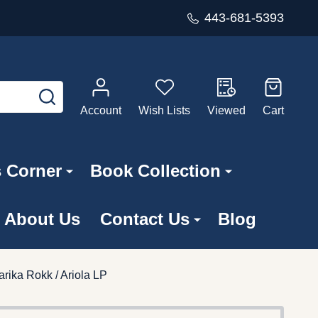
443-681-5393
SEARCH
Account
Wish Lists
Viewed
Cart
s Corner
Book Collection
About Us
Contact Us
Blog
rika Rokk / Ariola LP