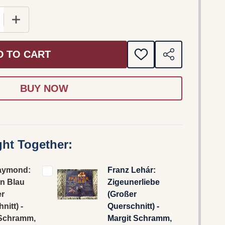
E QUANTITY OF FRED RAYMOND: MASKE IN BLAU (GRO
INCREASE QUANTITY OF FRED RAYMOND: MASKE IN
D TO CART
ADD
SHARE
TO
WISH
LIST
ht Together:
aymond:
Franz Lehár:
In Blau
Zigeunerliebe
er
(Großer
nitt) -
Querschnitt) -
 Schramm,
Margit Schramm,