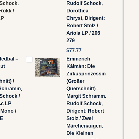
 Schock,
Rudolf Schock,
Rokk /
Dorothea
LP
Chryst, Dirigent:
Robert Stolz /
Ariola LP / 206
279
$77.77
Nedbal –
Emmerich
ut
Kálmán: Die
r
Zirkusprinzessin
nitt) /
(Großer
 Schramm,
Querschnitt) -
Schock /
Margit Schramm,
sc LP
Rudolf Schock,
 Mono /
Dirigent: Robert
IE
Stolz / Zwei
Märchenaugen;
Die Kleinen