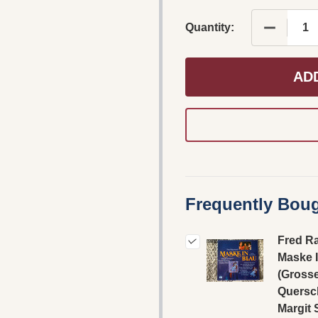
DECREAS
Quantity:
AD
Frequently Boug
Fred R
Maske 
(Gross
Quersch
Margit