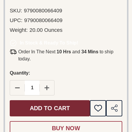
SKU:
9790080066409
UPC:
9790080066409
Weight:
20.00 Ounces
In Stock & Ready To Ship!
Order In The Next
10 Hrs
and
34 Mins
to ship
today.
Quantity:
DECREASE QUANTITY OF FLUTE DUOS VOL. 2: 
INCREASE QUANTITY OF FLUTE DUO
ADD TO CART
ADD
SHARE
TO
WISH
LIST