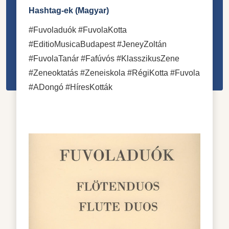
Hashtag-ek (Magyar)
#Fuvoladuók #FuvolaKotta
#EditioMusicaBudapest #JeneyZoltán
#FuvolaTanár #Fafúvós #KlasszikusZene
#Zeneoktatás #Zeneiskola #RégiKotta #Fuvola
#ADongó #HíresKották