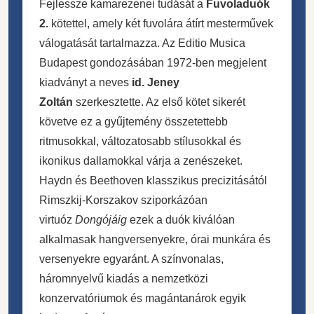
Fejlessze kamarezenei tudását a
Fuvoladuók
2.
kötettel, amely két fuvolára átírt mesterművek
válogatását tartalmazza. Az Editio Musica
Budapest gondozásában 1972-ben megjelent
kiadványt a neves
id. Jeney
Zoltán
szerkesztette. Az első kötet sikerét
követve ez a gyűjtemény összetettebb
ritmusokkal, változatosabb stílusokkal és
ikonikus dallamokkal várja a zenészeket.
Haydn és Beethoven klasszikus precizitásától
Rimszkij-Korszakov sziporkázóan
virtuóz
Dongójáig
ezek a duók kiválóan
alkalmasak hangversenyekre, órai munkára és
versenyekre egyaránt. A színvonalas,
háromnyelvű kiadás a nemzetközi
konzervatóriumok és magántanárok egyik