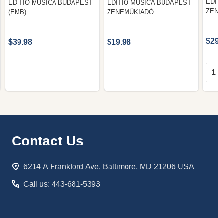
EDI
EDITIO MUSICA BUDAPEST
EDITIO MUSICA BUDAPEST
ZEN
(EMB)
ZENEMŰKIADÓ
$29
$39.98
$19.98
Qua
Footer
Contact Us
Start
6214 A Frankford Ave. Baltimore, MD 21206 USA
Call us: 443-681-5393