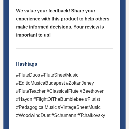
We value your feedback! Share your
experience with this product to help others
make informed decisions. Your review is
important to us!
Hashtags
#FluteDuos #FluteSheetMusic
#EditioMusicaBudapest #ZoltanJeney
#FluteTeacher #ClassicalFlute #Beethoven
#Haydn #FlightOfTheBumblebee #Flutist
#PedagogicalMusic #VintageSheetMusic
#WoodwindDuet #Schumann #Tchaikovsky