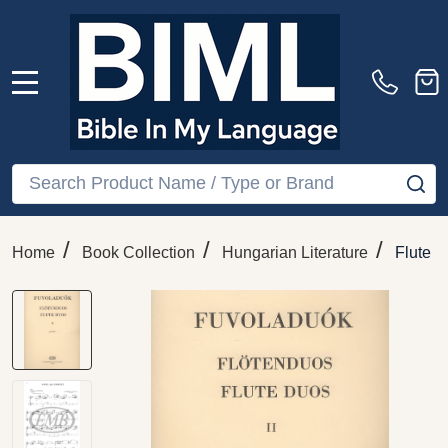
MENU
Search
SE
/
/
/
Home
Book Collection
Hungarian Literature
Flute D