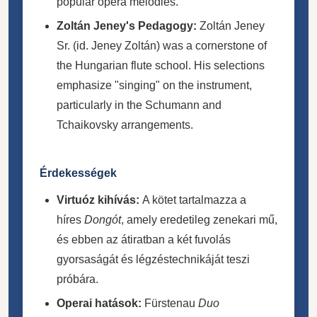
popular opera melodies.
Zoltán Jeney's Pedagogy:
Zoltán Jeney
Sr. (id. Jeney Zoltán) was a cornerstone of
the Hungarian flute school. His selections
emphasize "singing" on the instrument,
particularly in the Schumann and
Tchaikovsky arrangements.
Érdekességek
Virtuóz kihívás:
A kötet tartalmazza a
híres
Dongót
, amely eredetileg zenekari mű,
és ebben az átiratban a két fuvolás
gyorsaságát és légzéstechnikáját teszi
próbára.
Operai hatások:
Fürstenau
Duo