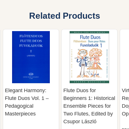
Related Products
Elegant Harmony:
Flute Duos for
Vir
Flute Duos Vol. 1 –
Beginners 1: Historical
Rep
Pedagogical
Ensemble Pieces for
Dop
Masterpieces
Two Flutes, Edited by
Op
Csupor László