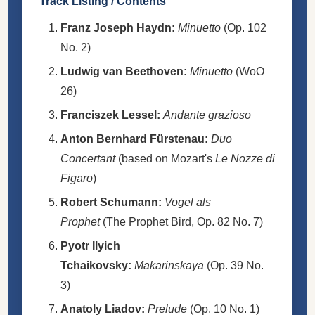
Track Listing / Contents
Franz Joseph Haydn:
Minuetto
(Op. 102
No. 2)
Ludwig van Beethoven:
Minuetto
(WoO
26)
Franciszek Lessel:
Andante grazioso
Anton Bernhard Fürstenau:
Duo
Concertant
(based on Mozart's
Le Nozze di
Figaro
)
Robert Schumann:
Vogel als
Prophet
(The Prophet Bird, Op. 82 No. 7)
Pyotr Ilyich
Tchaikovsky:
Makarinskaya
(Op. 39 No.
3)
Anatoly Liadov:
Prelude
(Op. 10 No. 1)