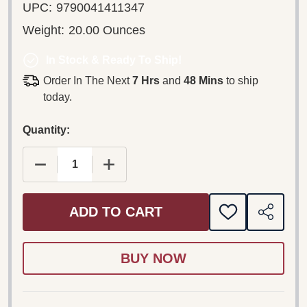
UPC:
9790041411347
Weight:
20.00 Ounces
In Stock & Ready To Ship!
Order In The Next
7 Hrs
and
48 Mins
to ship
today.
Quantity:
DECREASE QUANTITY OF FANCESCONI, LUCA: TR
INCREASE QUANTITY OF FANCESCONI
ADD TO CART
ADD
SHARE
TO
WISH
LIST