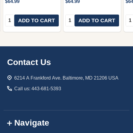
$64.99
$64.99
$64
Quantity:
Quantity:
Qua
ADD TO CART
ADD TO CART
Footer
Contact Us
Start
6214 A Frankford Ave. Baltimore, MD 21206 USA
Call us: 443-681-5393
Navigate