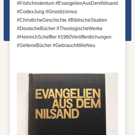
#Frühchristentum #EvangelienAusDemNilsand
#CodexJung #Gnostizismus
#ChristlicheGeschichte #BiblischeStudien
#DeutscheBücher #TheologischeWerke
#HeinrichScheffler #1960Veröffentlichungen
#SelteneBücher #GebrauchtWieNeu