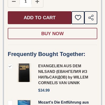
DECREASE QUANTITY OF EVANGELIEN AUS DEM 
INCREASE QUANTITY OF EVANGELIE
ADD TO CART
ADD
SHARE
TO
WISH
LIST
Frequently Bought Together:
EVANGELIEN AUS DEM
NILSAND (ЕВАНГЕЛИЯ ИЗ
НИЛЬСАНДОВ) by WILLEM
CORNELIS VAN UNNIK
$34.99
Mozart's Die Entführung aus