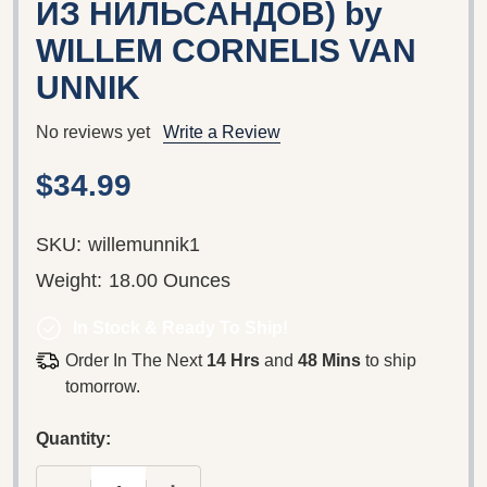
ИЗ НИЛЬСАНДОВ) by
WILLEM CORNELIS VAN
UNNIK
No reviews yet
Write a Review
$34.99
SKU:
willemunnik1
Weight:
18.00 Ounces
In Stock & Ready To Ship!
Order In The Next
14 Hrs
and
48 Mins
to ship
tomorrow.
Quantity: