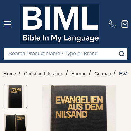
MENU
Search
SE
/
/
/
/
Home
Christian Literature
Europe
German
EVAN