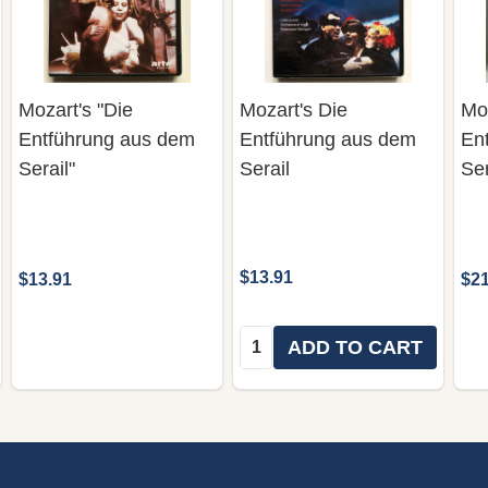
Mozart's "Die
Mozart's Die
Moz
Entführung aus dem
Entführung aus dem
En
Serail"
Serail
Se
$13.91
$13.91
$21
Quantity:
ADD TO CART