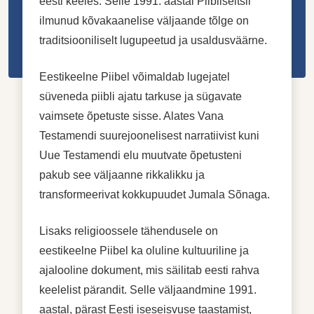
eesti keeles. Selle 1991. aastal Piibliseltsil
ilmunud kõvakaanelise väljaande tõlge on
traditsiooniliselt lugupeetud ja usaldusväärne.
Eestikeelne Piibel võimaldab lugejatel
süveneda piibli ajatu tarkuse ja sügavate
vaimsete õpetuste sisse. Alates Vana
Testamendi suurejoonelisest narratiivist kuni
Uue Testamendi elu muutvate õpetusteni
pakub see väljaanne rikkalikku ja
transformeerivat kokkupuudet Jumala Sõnaga.
Lisaks religioossele tähendusele on
eestikeelne Piibel ka oluline kultuuriline ja
ajalooline dokument, mis säilitab eesti rahva
keelelist pärandit. Selle väljaandmine 1991.
aastal, pärast Eesti iseseisvuse taastamist,