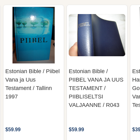
Estonian Bible / Piibel
Estonian Bible /
Est
Vana ja Uus
PIIBEL VANA JA UUS
Ha
Testament / Tallinn
TESTAMENT /
Gol
1997
PIIBLISELTSI
Va
VALJAANNE / R043
Te
$59.99
$59.99
$39