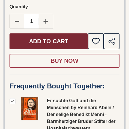
Quantity:
DECREASE QUANTITY OF ER SUCHTE GOTT UND 
INCREASE QUANTITY OF ER SUCHTE
ADD TO CART
ADD
SHARE
TO
WISH
LIST
Frequently Bought Together:
Er suchte Gott und die
Menschen by Reinhard Abeln /
Der selige Benedikt Menni -
Barmherziger Bruder Stifter der
Hospitalschwestern