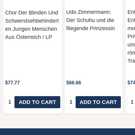
Udo Zimmermann:
En
Chor Der Blinden Und
Der Schuhu und die
En
Schwerstsehbehindert
fliegende Prinzessin
mo
en Jungen Menschen
Pr
Aus Österreich / LP
un
röm
Tra
$77.77
$66.66
$74
Quantity:
Quantity:
Qua
ADD TO CART
ADD TO CART