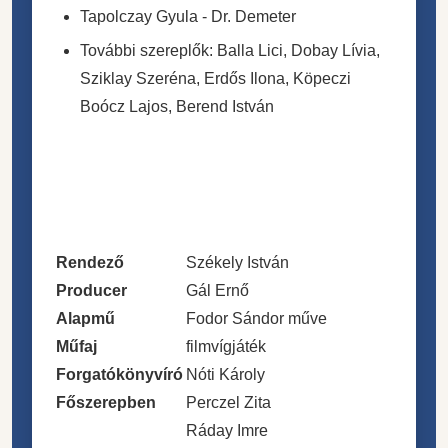
Tapolczay Gyula - Dr. Demeter
További szereplők: Balla Lici, Dobay Lívia,
Sziklay Szeréna, Erdős Ilona, Köpeczi
Boócz Lajos, Berend István
Rendező
Székely István
Producer
Gál Ernő
Alapmű
Fodor Sándor műve
Műfaj
filmvígjáték
Forgatókönyvíró
Nóti Károly
Főszerepben
Perczel Zita
Ráday Imre