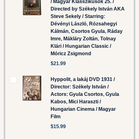
/ Magyar Klasszikusok 25. /
Directed by Székely István AKA
Steve Sekely / Starring:
Dévényi László, Rózsahegyi
Kálmán, Csortos Gyula, Ráday
Imre, Mákláry Zoltán, Tolnay
Klári / Hungarian Classic /
Móricz Zsigmond
$21.99
Hyppolit, a lakáj DVD 1931 /
Director: Székely István /
Actors: Gyula Csortos, Gyula
Kabos, Mici Haraszti /
Hungarian Cinema / Magyar
Film
$15.99