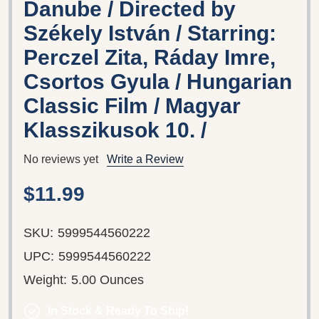
Danube / Directed by
Székely István / Starring:
Perczel Zita, Ráday Imre,
Csortos Gyula / Hungarian
Classic Film / Magyar
Klasszikusok 10. /
No reviews yet
Write a Review
$11.99
SKU:
5999544560222
UPC:
5999544560222
Weight:
5.00 Ounces
In Stock & Ready To Ship!