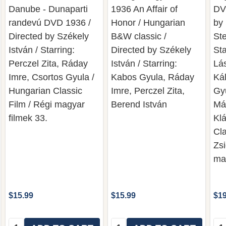
Danube - Dunaparti
1936 An Affair of
DV
randevú DVD 1936 /
Honor / Hungarian
by
Directed by Székely
B&W classic /
Ste
István / Starring:
Directed by Székely
Sta
Perczel Zita, Ráday
István / Starring:
Lá
Imre, Csortos Gyula /
Kabos Gyula, Ráday
Ká
Hungarian Classic
Imre, Perczel Zita,
Gy
Film / Régi magyar
Berend István
Mák
filmek 33.
Klá
Cla
Zs
ma
$15.99
$15.99
$19
Quantity:
Quantity:
Qua