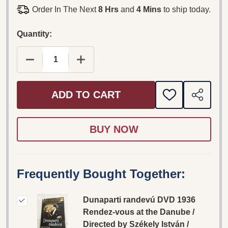
Order In The Next
8 Hrs
and
4 Mins
to ship today.
Quantity:
DECREASE QUANTITY OF DUNAPARTI RANDEVÚ DVD
INCREASE QUANTITY OF DUNAPARTI 
ADD TO CART
ADD
SHARE
TO
WISH
LIST
Frequently Bought Together:
Dunaparti randevú DVD 1936
Rendez-vous at the Danube /
Directed by Székely István /