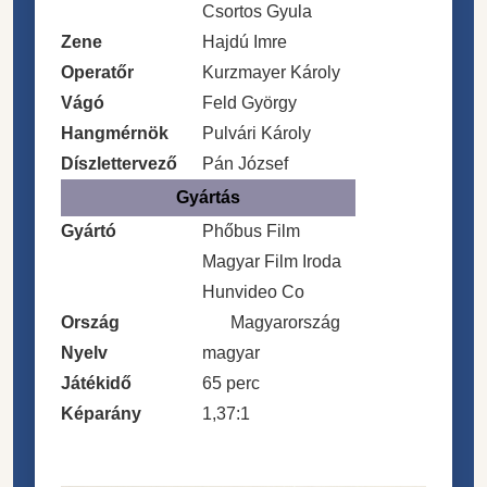
Csortos Gyula
Zene
Hajdú Imre
Operatőr
Kurzmayer Károly
Vágó
Feld György
Hangmérnök
Pulvári Károly
Díszlettervező
Pán József
Gyártás
Gyártó
Phőbus Film
Magyar Film Iroda
Hunvideo Co
Ország
Magyarország
Nyelv
magyar
Játékidő
65 perc
Képarány
1,37:1