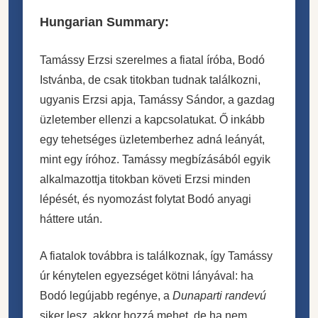
Hungarian Summary:
Tamássy Erzsi szerelmes a fiatal íróba, Bodó
Istvánba, de csak titokban tudnak találkozni,
ugyanis Erzsi apja, Tamássy Sándor, a gazdag
üzletember ellenzi a kapcsolatukat. Ő inkább
egy tehetséges üzletemberhez adná leányát,
mint egy íróhoz. Tamássy megbízásából egyik
alkalmazottja titokban követi Erzsi minden
lépését, és nyomozást folytat Bodó anyagi
háttere után.
A fiatalok továbbra is találkoznak, így Tamássy
úr kénytelen egyezséget kötni lányával: ha
Bodó legújabb regénye, a
Dunaparti randevú
siker lesz, akkor hozzá mehet, de ha nem,