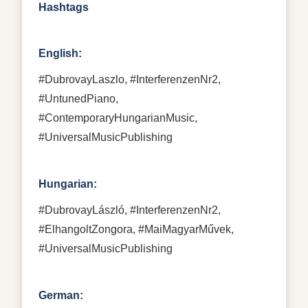
Hashtags
English:
#DubrovayLaszlo, #InterferenzenNr2,
#UntunedPiano,
#ContemporaryHungarianMusic,
#UniversalMusicPublishing
Hungarian:
#DubrovayLászló, #InterferenzenNr2,
#ElhangoltZongora, #MaiMagyarMűvek,
#UniversalMusicPublishing
German: