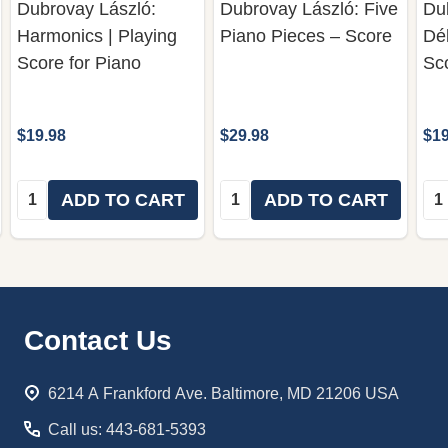
Dubrovay László:
Dubrovay László: Five
Du
Harmonics | Playing
Piano Pieces – Score
Dél
Score for Piano
Sc
$19.98
$29.98
$19
Quantity:
Quantity:
Qua
ADD TO CART
ADD TO CART
Footer
Contact Us
Start
6214 A Frankford Ave. Baltimore, MD 21206 USA
Call us: 443-681-5393