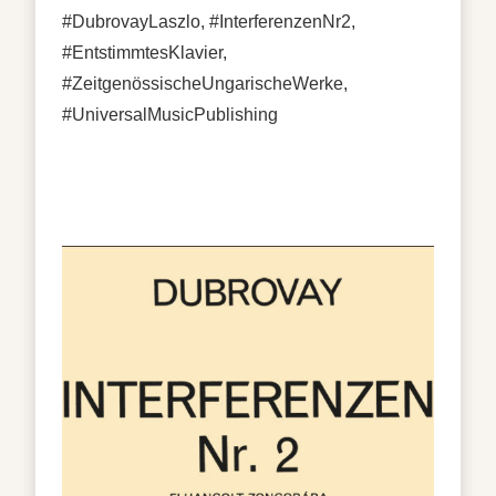
#DubrovayLaszlo, #InterferenzenNr2,
#EntstimmtesKlavier,
#ZeitgenössischeUngarischeWerke,
#UniversalMusicPublishing