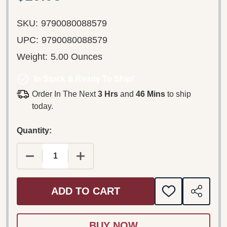
SKU:
9790080088579
UPC:
9790080088579
Weight:
5.00 Ounces
In Stock & Ready To Ship!
Order In The Next
3 Hrs
and
46 Mins
to ship
today.
Quantity:
DECREASE QUANTITY OF DUBROVAY LÁSZLÓ: IN
INCREASE QUANTITY OF DUBROVAY 
ADD TO CART
ADD
SHARE
TO
WISH
LIST