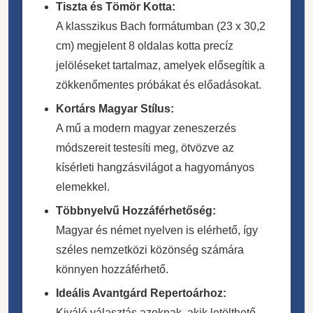
Tiszta és Tömör Kotta:
A klasszikus Bach formátumban (23 x 30,2
cm) megjelent 8 oldalas kotta precíz
jelöléseket tartalmaz, amelyek elősegítik a
zökkenőmentes próbákat és előadásokat.
Kortárs Magyar Stílus:
A mű a modern magyar zeneszerzés
módszereit testesíti meg, ötvözve az
kísérleti hangzásvilágot a hagyományos
elemekkel.
Többnyelvű Hozzáférhetőség:
Magyar és német nyelven is elérhető, így
széles nemzetközi közönség számára
könnyen hozzáférhető.
Ideális Avantgárd Repertoárhoz:
Kiváló választás azoknak, akik letölthető,