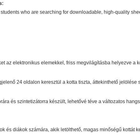
s:
 students who are searching for downloadable, high-quality shee
et az elektronikus elemekkel, friss megvilágításba helyezve a 
nő 24 oldalon keresztül a kotta tiszta, áttekinthető jelölése s
ára és szintetizátorra készült, lehetővé téve a változatos hangsz
k és diákok számára, akik letölthető, magas minőségű kottát k