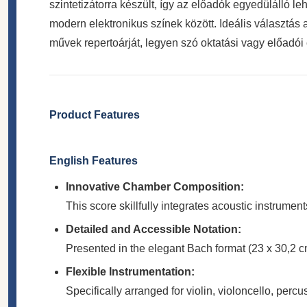
szintetizátorra készült, így az előadók egyedülálló l
modern elektronikus színek között. Ideális választá
művek repertoárját, legyen szó oktatási vagy előadói 
Product Features
English Features
Innovative Chamber Composition:
This score skillfully integrates acoustic instrume
Detailed and Accessible Notation:
Presented in the elegant Bach format (23 x 30,2 c
Flexible Instrumentation:
Specifically arranged for violin, violoncello, perc