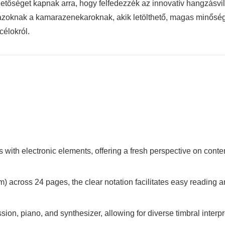
ehetőséget kapnak arra, hogy felfedezzék az innovatív hangzásvi
s azoknak a kamarazenekaroknak, akik letölthető, magas minőség
célokról.
nts with electronic elements, offering a fresh perspective on co
m) across 24 pages, the clear notation facilitates easy reading 
ussion, piano, and synthesizer, allowing for diverse timbral inter