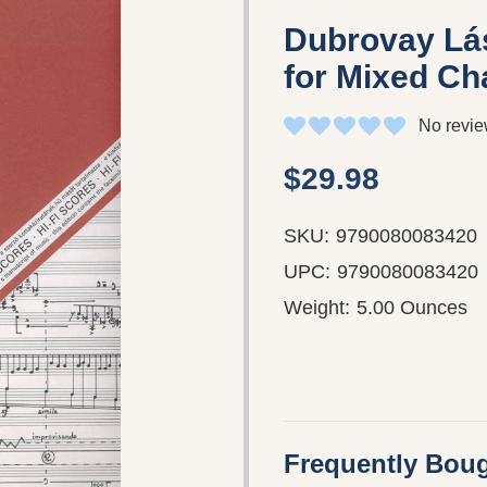
Dubrovay Lás
for Mixed Ch
No revie
$29.98
SKU:
9790080083420
UPC:
9790080083420
Weight:
5.00 Ounces
Frequently Boug