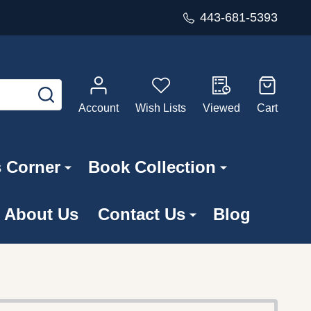
443-681-5393
SEARCH
Account
Wish Lists
Viewed
Cart
s Corner
Book Collection
About Us
Contact Us
Blog