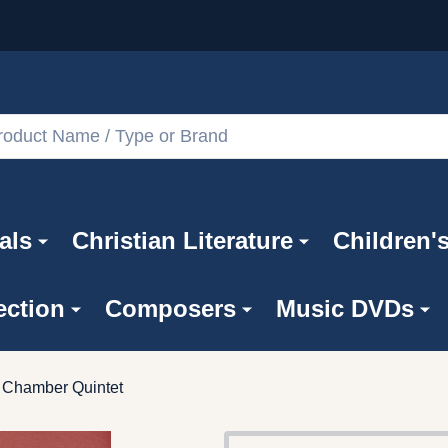
als
Christian Literature
Children'
ection
Composers
Music DVDs
d Chamber Quintet