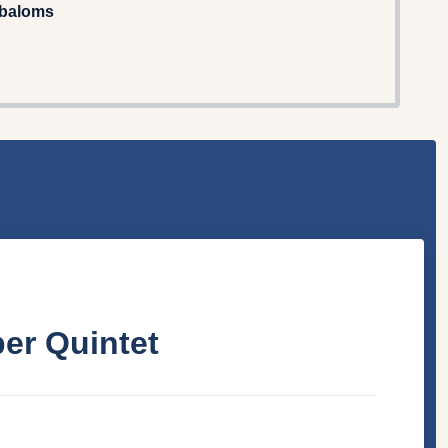
mbaloms
er Quintet