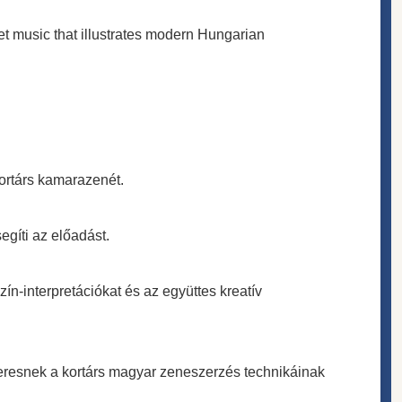
t music that illustrates modern Hungarian
kortárs kamarazenét.
egíti az előadást.
ín-interpretációkat és az együttes kreatív
eresnek a kortárs magyar zeneszerzés technikáinak