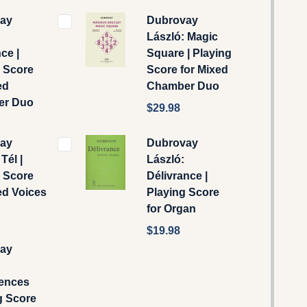
ay
Dubrovay
László: Magic
ce |
Square | Playing
g Score
Score for Mixed
ed
Chamber Duo
er Duo
$29.98
ay
Dubrovay
Tél |
László:
g Score
Délivrance |
ed Voices
Playing Score
for Organ
$19.98
ay
rences
g Score