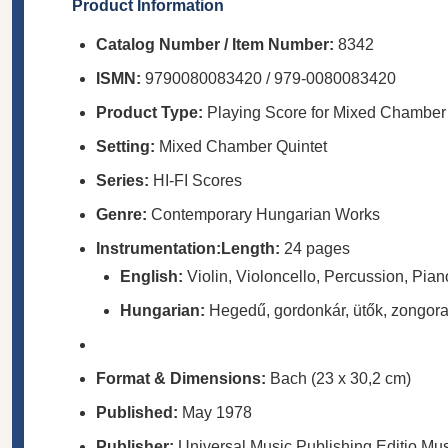
Product Information
Catalog Number / Item Number:
8342
ISMN:
9790080083420 / 979-0080083420
Product Type:
Playing Score for Mixed Chamber 
Setting:
Mixed Chamber Quintet
Series:
HI-FI Scores
Genre:
Contemporary Hungarian Works
Instrumentation:
Length:
24 pages
English:
Violin, Violoncello, Percussion, Pia
Hungarian:
Hegedű, gordonkár, ütők, zongora 
Format & Dimensions:
Bach (23 x 30,2 cm)
Published:
May 1978
Publisher:
Universal Music Publishing Editio Mu