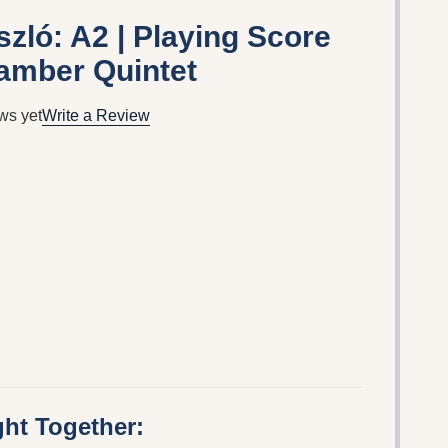
zló: A2 | Playing Score
amber Quintet
ws yet
Write a Review
ht Together: