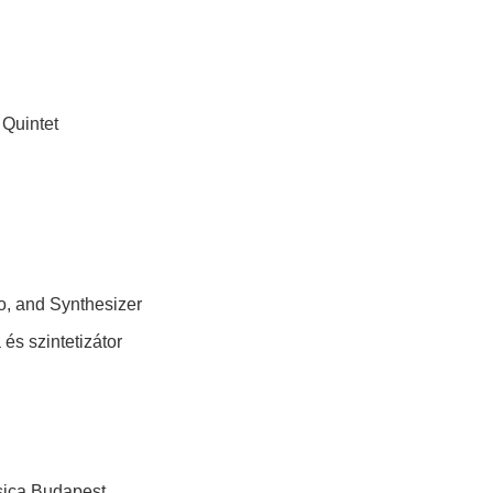
Quintet
no, and Synthesizer
és szintetizátor
sica Budapest