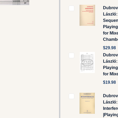
Dubrov
László:
Sequen
Playin
for Mix
Chamb
$29.98
Dubrov
László: 
Playin
for Mix
$19.98
Dubrov
László:
Interfe
|Playin