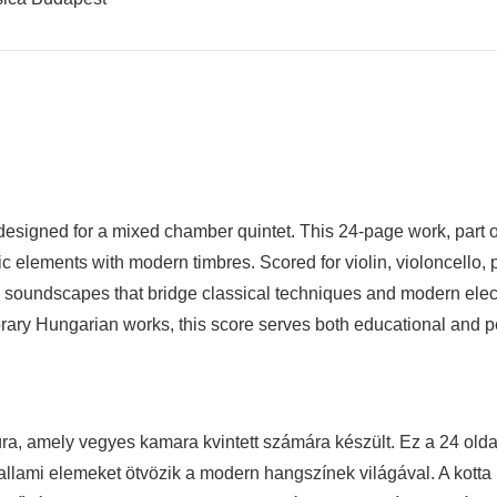
 designed for a mixed chamber quintet. This 24-page work, part o
 elements with modern timbres. Scored for violin, violoncello, p
e soundscapes that bridge classical techniques and modern elec
rary Hungarian works, this score serves both educational and 
túra, amely vegyes kamara kvintett számára készült. Ez a 24 olda
lami elemeket ötvözik a modern hangszínek világával. A kotta 