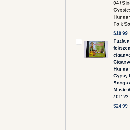
04 / Si
Gypsie
Hungar
Folk S
$19.99
Fuzfa al
feksze
ciganyo
Ciganyd
Hungar
Gypsy 
Songs / 
Music 
/ 01122
$24.99