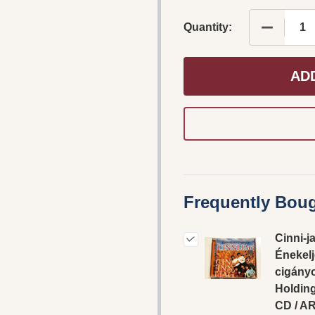
DECREASE
Quantity:
AD
Frequently Boug
Cinni-j
Énekelj
cigányo
Holdin
CD / A