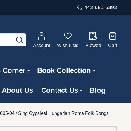
443-681-5393
SEARCH
Account
Wish Lists
Viewed
Cart
s Corner
Book Collection
About Us
Contact Us
Blog
 2005-04 / Sing Gypsies! Hungarian Roma Folk Songs