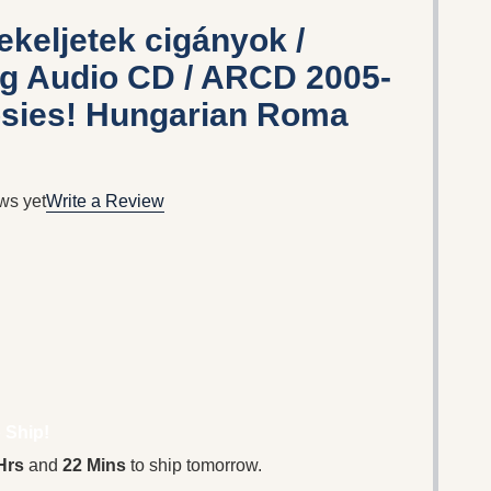
ekeljetek cigányok /
g Audio CD / ARCD 2005-
psies! Hungarian Roma
ws yet
Write a Review
 Ship!
Hrs
and
22 Mins
to ship tomorrow.