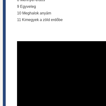
9 Egyveleg
10 Meghalok anyám
11 Kimegyek a zöld erdőbe