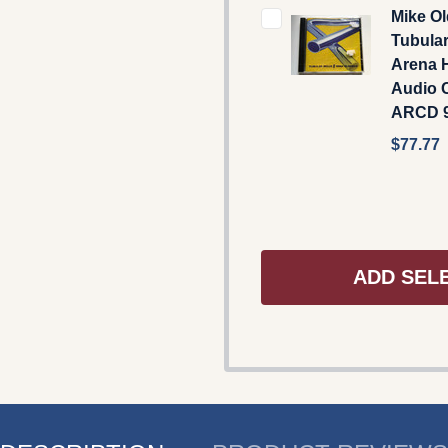
Mike Ol
Tubular
Arena 
Audio C
ARCD 
$77.77
ADD SEL