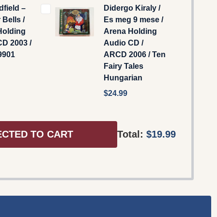
dfield –
Didergo Kiraly /
 Bells /
Es meg 9 mese /
Holding
Arena Holding
D 2003 /
Audio CD /
9901
ARCD 2006 / Ten
Fairy Tales
Hungarian
$24.99
ECTED TO CART
Total:
$19.99