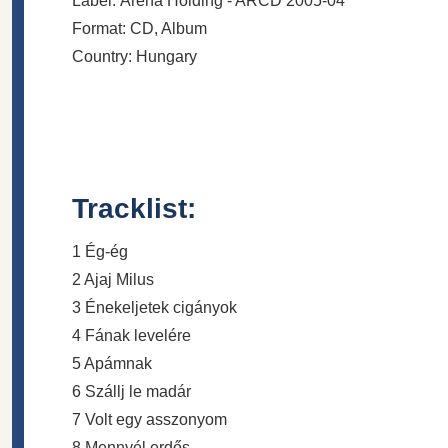
Label: Arena Holding - ARCD 2005-04
Format:
CD
, Album
Country:
Hungary
Tracklist:
1 Ég-ég
2 Ajaj Milus
3 Énekeljetek cigányok
4 Fának levelére
5 Apámnak
6 Szállj le madár
7 Volt egy asszonyom
8 Mennyél erdős