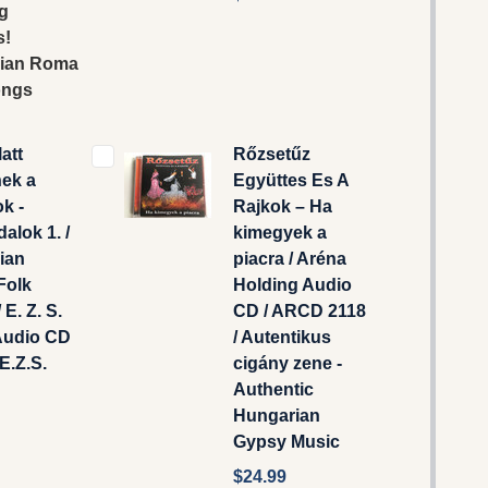
ng
s!
ian Roma
ongs
att
Rőzsetűz
nek a
Együttes Es A
k -
Rajkok ‎– Ha
alok 1. /
kimegyek a
ian
piacra / Aréna
Folk
Holding ‎Audio
E. Z. S.
CD / ARCD 2118
Audio CD
/ Autentikus
 E.Z.S.
cigány zene -
Authentic
Hungarian
Gypsy Music
$24.99