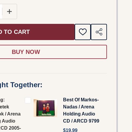
 QUANTITY OF CINNI-JAG: ÉNEKELJETEK CIGÁNYOK / 
INCREASE QUANTITY OF CINNI-JAG: ÉNEKELJETEK C
D TO CART
ADD
SHARE
TO
WISH
LIST
ht Together:
ag:
Best Of Markos-
etek
Nadas / Arena
k / Arena
Holding Audio
g Audio
CD / ARCD 9799
RCD 2005-
$19.99