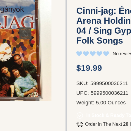
Cinni-jag: Én
Arena Holdin
04 / Sing Gy
Folk Songs
No revie
$19.99
SKU:
5999500036211
UPC:
5999500036211
Weight:
5.00 Ounces
In Stock & Ready To
Order In The Next
20 