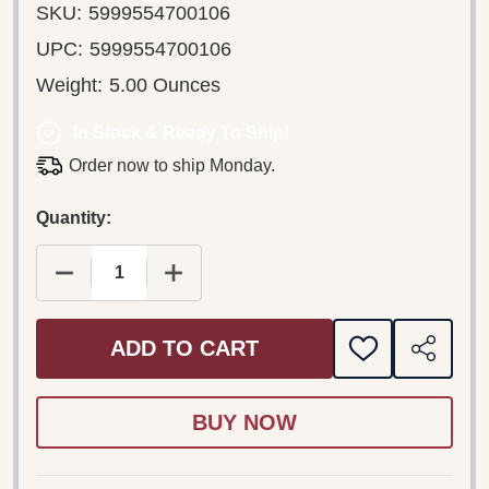
SKU:
5999554700106
UPC:
5999554700106
Weight:
5.00 Ounces
In Stock & Ready To Ship!
Order now to ship Monday.
Quantity:
DECREASE QUANTITY OF CAPTAIN CORELLI'S MA
INCREASE QUANTITY OF CAPTAIN CO
ADD TO CART
ADD
SHARE
TO
WISH
LIST