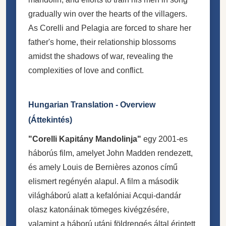
gradually win over the hearts of the villagers.
As Corelli and Pelagia are forced to share her
father's home, their relationship blossoms
amidst the shadows of war, revealing the
complexities of love and conflict.
Hungarian Translation - Overview
(Áttekintés)
"Corelli Kapitány Mandolinja"
egy 2001-es
háborús film, amelyet John Madden rendezett,
és amely Louis de Bernières azonos című
elismert regényén alapul. A film a második
világháború alatt a kefalóniai Acqui-dandár
olasz katonáinak tömeges kivégzésére,
valamint a háború utáni földrengés által érintett