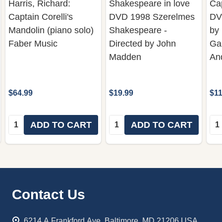
Harris, Richard:
Shakespeare in love
Ca
Captain Corelli's
DVD 1998 Szerelmes
DV
Mandolin (piano solo)
Shakespeare -
by 
Faber Music
Directed by John
Ga
Madden
An
$64.99
$19.99
$11
Quantity:
Quantity:
Qua
ADD TO CART
ADD TO CART
Footer
Contact Us
Start
6214 A Frankford Ave. Baltimore, MD 21206 USA