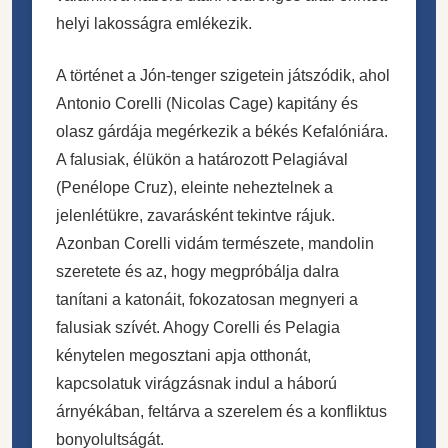
helyi lakosságra emlékezik.
A történet a Jón-tenger szigetein játszódik, ahol
Antonio Corelli (Nicolas Cage) kapitány és
olasz gárdája megérkezik a békés Kefalóniára.
A falusiak, élükön a határozott Pelagiával
(Penélope Cruz), eleinte neheztelnek a
jelenlétükre, zavarásként tekintve rájuk.
Azonban Corelli vidám természete, mandolin
szeretete és az, hogy megpróbálja dalra
tanítani a katonáit, fokozatosan megnyeri a
falusiak szívét. Ahogy Corelli és Pelagia
kénytelen megosztani apja otthonát,
kapcsolatuk virágzásnak indul a háború
árnyékában, feltárva a szerelem és a konfliktus
bonyolultságát.