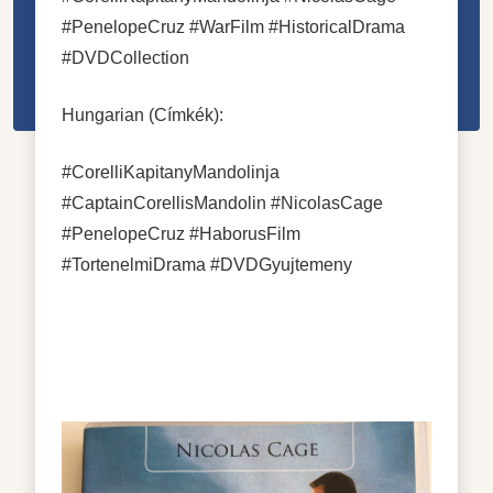
#PenelopeCruz #WarFilm #HistoricalDrama
#DVDCollection
Hungarian (Címkék):
#CorelliKapitanyMandolinja
#CaptainCorellisMandolin #NicolasCage
#PenelopeCruz #HaborusFilm
#TortenelmiDrama #DVDGyujtemeny