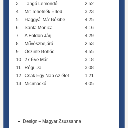
3
Tangó Lemondó
2:52
4
Mit Tehetnék Érted
3:23
5
Haggyá' Má' Békibe
4:25
6
Santa Monica
4:16
7
A Földön Járj
4:29
8
Művészbejáró
2:53
9
Őszinte Bohóc
4:55
10
27 Éve Már
3:18
11
Régi Dal
3:08
12
Csak Egy Nap Az élet
1:21
13
Micimackó
4:05
Design
–
Magyar Zsuzsanna