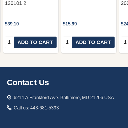
120101 2
20
$39.10
$15.99
$24
Quantity:
Quantity:
Qua
ADD TO CART
ADD TO CART
Footer
Contact Us
Start
6214 A Frankford Ave. Baltimore, MD 21206 USA
Call us: 443-681-5393