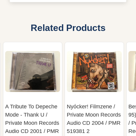
Related Products
A Tribute To Depeche
Nyócker! Filmzene /
Bes
Mode - Thank U /
Private Moon Records
95)
Private Moon Records
Audio CD 2004 / PMR
/ P
Audio CD 2001 / PMR
519381 2
Re