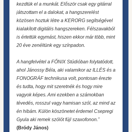
kezdtük el a munkát. Először csak egy gitárral
játszottam el a dalokat, a hangszerelést
közösen hoztuk létre a KERORG segítségével
kialakított digitális hangszereken. Félszavakból
is értettük egymást, hiszen ekkor már több, mint
20 éve zenéltünk egy színpadon.
A hangfelvétel a FŐNIX Stúdióban folytatódott,
ahol Jánossy Béla, aki valamikor az ILLÉS és a
FONOGRÁF technikusa volt, pontosan érezte
és tudta, hogy mit szeretnék és hogy mire
vagyok képes. Ami ezekben a számokban
tévedés, rosszul vagy hamisan szól, az mind az
én hibám. Külön köszönetet érdemel Csepregi
Gyula aki remek szólót fújl szaxofonon."
(Bródy János)