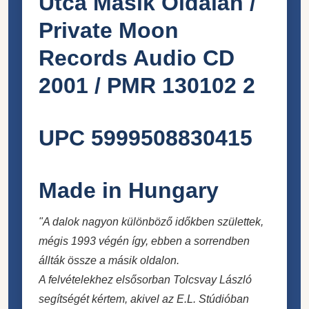
Utca Másik Oldalán /
Private Moon
Records ‎Audio CD
2001 / PMR 130102 2
UPC 5999508830415
Made in Hungary
"A dalok nagyon különböző időkben születtek,
mégis 1993 végén így, ebben a sorrendben
állták össze a másik oldalon.
A felvételekhez elsősorban Tolcsvay László
segítségét kértem, akivel az E.L. Stúdióban