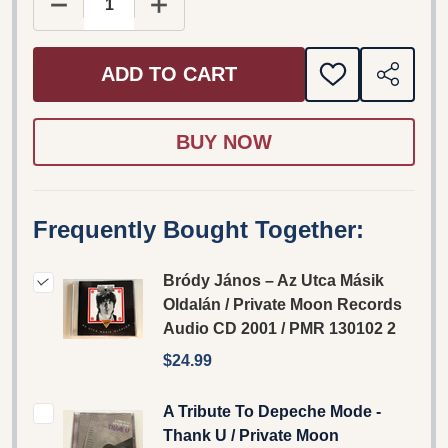
DECREASE QUANTITY OF BRÓDY JÁNOS ‎– AZ UTC
INCREASE QUANTITY OF BRÓDY JÁNOS
ADD TO CART
ADD
SHARE
TO
WISH
LIST
Frequently Bought Together:
Bródy János ‎– Az Utca Másik
Oldalán / Private Moon Records
‎Audio CD 2001 / PMR 130102 2
$24.99
A Tribute To Depeche Mode -
Thank U / Private Moon