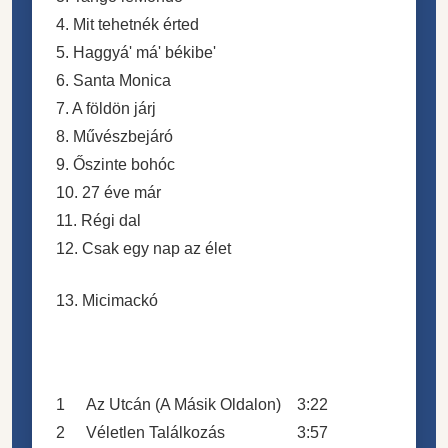
4. Mit tehetnék érted
5. Haggyá' má' békibe'
6. Santa Monica
7. A földön járj
8. Művészbejáró
9. Őszinte bohóc
10. 27 éve már
11. Régi dal
12. Csak egy nap az élet
13.
Micimackó
1
Az Utcán (A Másik Oldalon)
3:22
2
Véletlen Találkozás
3:57