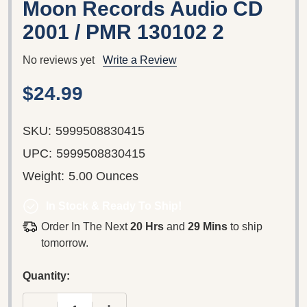
Moon Records ‎Audio CD
2001 / PMR 130102 2
No reviews yet
Write a Review
$24.99
SKU:
5999508830415
UPC:
5999508830415
Weight:
5.00 Ounces
In Stock & Ready To Ship!
Order In The Next
20 Hrs
and
29 Mins
to ship
tomorrow.
Quantity: