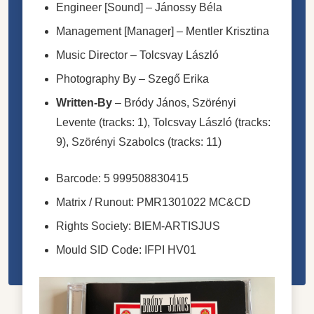
Engineer [Sound]
–
Jánossy Béla
Management [Manager]
–
Mentler Krisztina
Music Director
–
Tolcsvay László
Photography By
–
Szegő Erika
Written-By
–
Bródy János
,
Szörényi
Levente
(tracks: 1),
Tolcsvay László
(tracks:
9),
Szörényi Szabolcs
(tracks: 11)
Barcode: 5 999508830415
Matrix / Runout: PMR1301022 MC&CD
Rights Society: BIEM-ARTISJUS
Mould SID Code: IFPI HV01