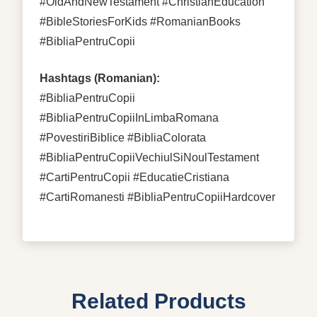
#OldAndNewTestament #ChristianEducation
#BibleStoriesForKids #RomanianBooks
#BibliaPentruCopii
Hashtags (Romanian):
#BibliaPentruCopii
#BibliaPentruCopiiInLimbaRomana
#PovestiriBiblice #BibliaColorata
#BibliaPentruCopiiVechiulSiNoulTestament
#CartiPentruCopii #EducatieCristiana
#CartiRomanesti #BibliaPentruCopiiHardcover
Related Products