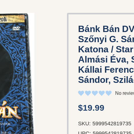
Bánk Bán DVD
Szőnyi G. Sán
Katona / Star
Almási Éva, S
Kállai Feren
Sándor, Szilá
No revie
$19.99
SKU:
5999542819735
UPC:
5999542819735