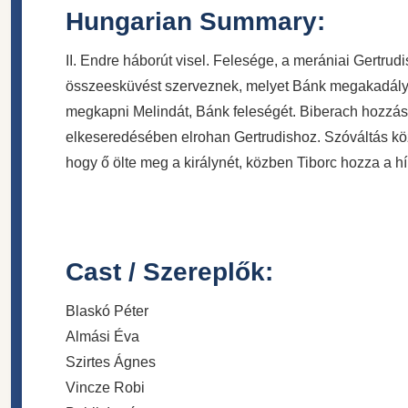
Hungarian Summary:
II. Endre háborút visel. Felesége, a merániai Gertrud
összeesküvést szerveznek, melyet Bánk megakadályoz
megkapni Melindát, Bánk feleségét. Biberach hozzás
elkeseredésében elrohan Gertrudishoz. Szóváltás közb
hogy ő ölte meg a királynét, közben Tiborc hozza a hír
Cast / Szereplők:
Blaskó Péter
Almási Éva
Szirtes Ágnes
Vincze Robi