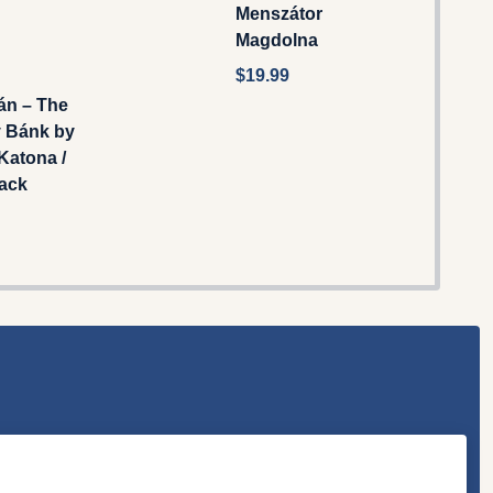
Menszátor
Magdolna
$19.99
án – The
y Bánk by
Katona /
ack