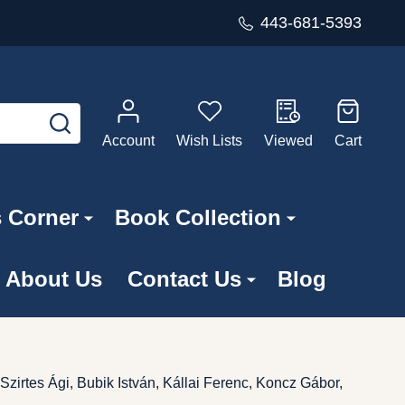
443-681-5393
SEARCH
Account
Wish Lists
Viewed
Cart
s Corner
Book Collection
About Us
Contact Us
Blog
Szirtes Ági, Bubik István, Kállai Ferenc, Koncz Gábor,