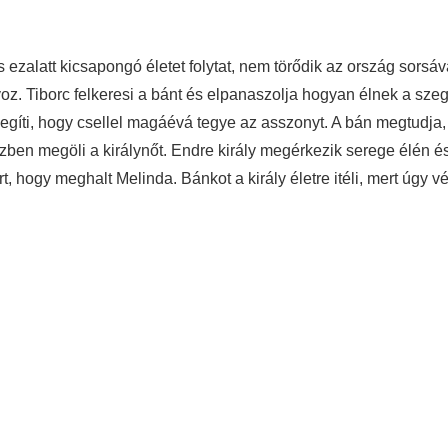
is ezalatt kicsapongó életet folytat, nem törődik az ország sors
. Tiborc felkeresi a bánt és elpanaszolja hogyan élnek a szeg
egíti, hogy csellel magáévá tegye az asszonyt. A bán megtudja
en megöli a királynőt. Endre király megérkezik serege élén és 
t, hogy meghalt Melinda. Bánkot a király életre itéli, mert úgy 