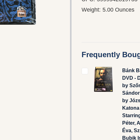
Weight:
5.00 Ounces
Frequently Boug
Bánk B
DVD - D
by Szőn
Sándor 
by Józs
Katona 
Starrin
Péter, 
Éva, Sz
Bubik I