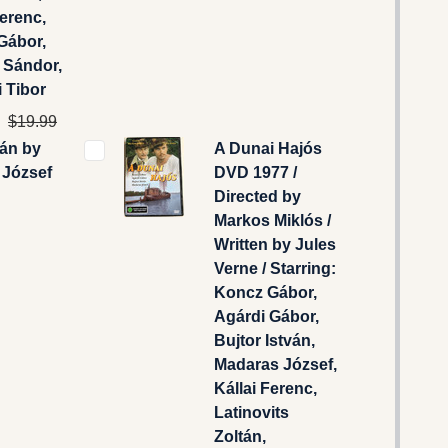
Ferenc,
Gábor,
 Sándor,
i Tibor
$19.99
án by
A Dunai Hajós
 József
DVD 1977 /
Directed by
Markos Miklós /
Written by Jules
Verne / Starring:
Koncz Gábor,
Agárdi Gábor,
Bujtor István,
Madaras József,
Kállai Ferenc,
Latinovits
Zoltán,