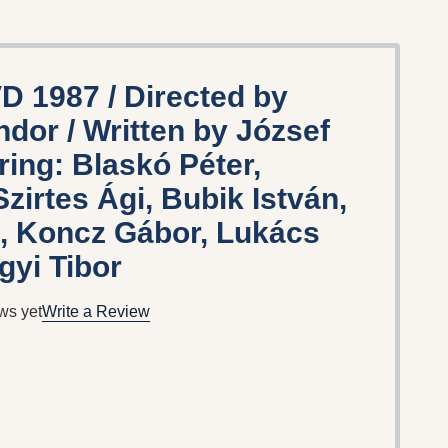
 1987 / Directed by
dor / Written by József
ring: Blaskó Péter,
zirtes Ági, Bubik István,
c, Koncz Gábor, Lukács
gyi Tibor
ws yet
Write a Review