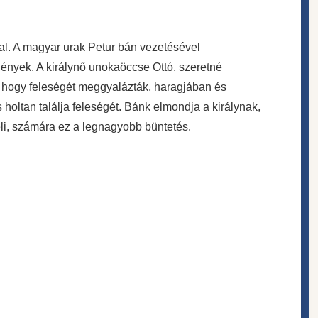
ával. A magyar urak Petur bán vezetésével
ények. A királynő unokaöccse Ottó, szeretné
, hogy feleségét meggyalázták, haragjában és
holtan találja feleségét. Bánk elmondja a királynak,
véli, számára ez a legnagyobb büntetés.