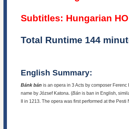
Subtitles: Hungarian H
Total Runtime 144 minu
English Summary:
Bánk bán
is an opera in 3 Acts by composer Ferenc 
name by József Katona. (
Bán
is ban in English, simil
II in 1213. The opera was first performed at the Pes