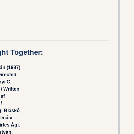
ht Together:
án (1987)
irected
yi G.
/ Written
ef
/
g: Blaskó
Almási
irtes Ági,
stván,