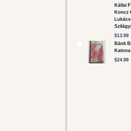
Kállai 
Koncz 
Lukács
Szilágy
$13.99
Bánk B
Katona
$24.99