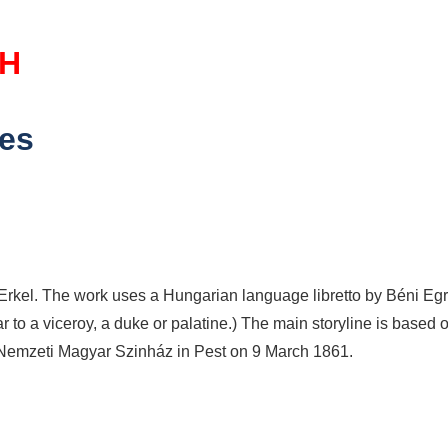
OH
tes
Erkel. The work uses a Hungarian language libretto by Béni Egr
ar to a viceroy, a duke or
palatine
.) The main storyline is based 
ti Nemzeti Magyar Szinház in Pest on 9 March 1861.