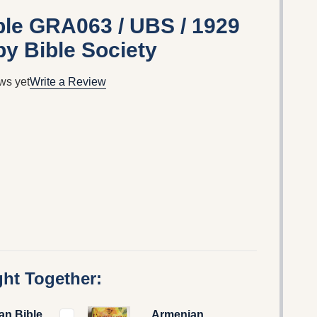
le GRA063 / UBS / 1929
by Bible Society
ws yet
Write a Review
ht Together:
an Bible
Armenian