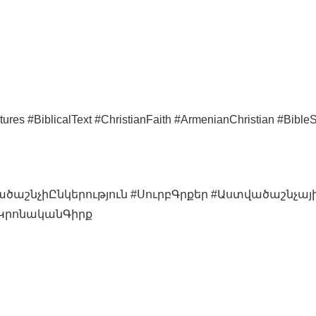
res #BiblicalText #ChristianFaith #ArmenianChristian #Bible
ածաշնչիԸնկերություն #ՍուրբԳրքեր #Աստվածաշնչ
#ԿրոնականԳիրք