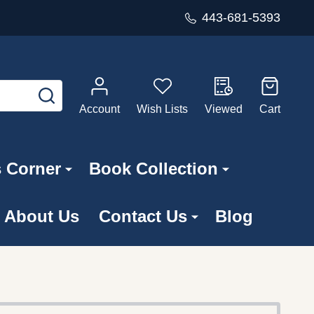
443-681-5393
SEARCH
Account
Wish Lists
Viewed
Cart
s Corner
Book Collection
About Us
Contact Us
Blog