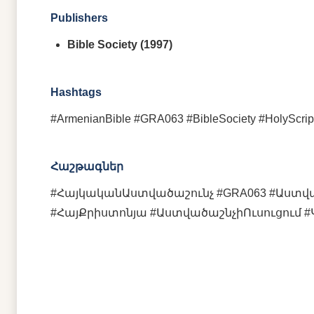
Publishers
Bible Society (1997)
Hashtags
#ArmenianBible #GRA063 #BibleSociety #HolyScriptu
Հաշթագներ
#ՀայկականԱստվածաշունչ #GRA063 #Աստվ
#ՀայՔրիստոնյա #ԱստվածաշնչիՈւսուցում 