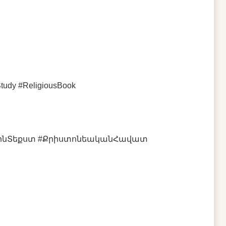
Study #ReligiousBook
այինՏեքստ #ՔրիստոնեականՀավատ