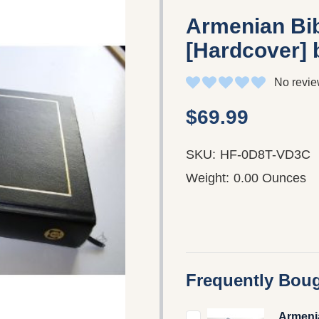
Armenian Bib
[Hardcover] 
No revie
$69.99
SKU:
HF-0D8T-VD3C
Weight:
0.00 Ounces
Frequently Boug
Armeni