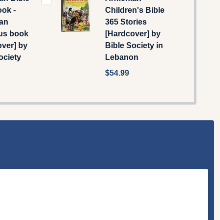
ok -
Children's Bible
an
365 Stories
ous book
[Hardcover] by
ver] by
Bible Society in
ociety
Lebanon
$54.99