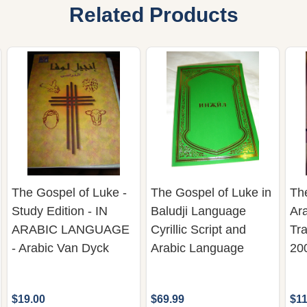
Related Products
The Gospel of Luke -
The Gospel of Luke in
Th
Study Edition - IN
Baludji Language
Ar
ARABIC LANGUAGE
Cyrillic Script and
Tra
- Arabic Van Dyck
Arabic Language
20
$19.00
$69.99
$11