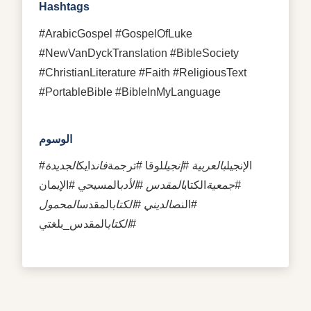
Hashtags
#ArabicGospel #GospelOfLuke
#NewVanDyckTranslation #BibleSociety
#ChristianLiterature #Faith #ReligiousText
#PortableBible #BibleInMyLanguage
الوسوم
#الإنجيل
بالعربية #إنجيل
لوقا #ترجمة
فان
دايك
الجديدة
#جمعية
الكتاب
المقدس #الأدب
المسيحي #الإيمان
#النص
الديني #الكتاب
المقدس
المحمول
#الكتاب
المقدس_بلغتي