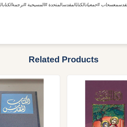
قدس
مع
سحاب #جمعيات
الكتاب
المقدس
المتحدة #المسيحية #ترجمة
الكتاب
Related Products