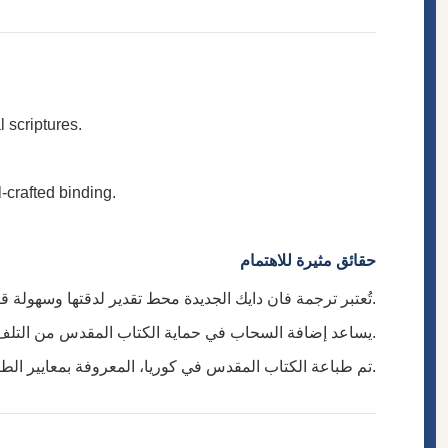
l scriptures.
l-crafted binding.
حقائق مثيرة للاهتمام
تُعتبر ترجمة فان دايك الجديدة محط تقدير لدقتها وسهولة قراءتها، مع الحفاظ على سلامة النصوص الأصلية.
يساعد إضافة السحاب في حماية الكتاب المقدس من التلف، مما يجعله أكثر متانة للاستخدام اليومي والسفر.
تم طباعة الكتاب المقدس في كوريا، المعروفة بمعايير الطباعة عالية الجودة، مما يضمن نصًا واضحًا وسهل القراءة وتغليفًا مُتقنًا.