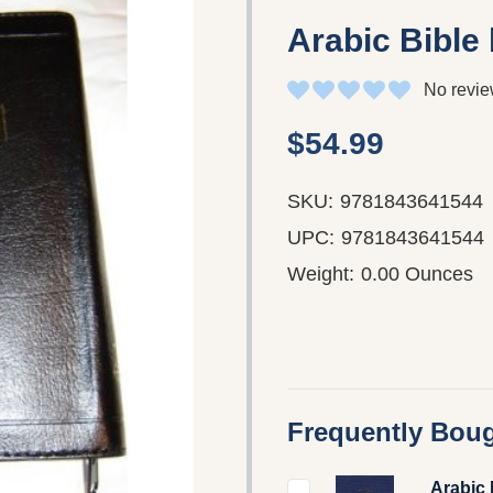
Arabic Bible 
No revie
$54.99
SKU:
9781843641544
UPC:
9781843641544
Weight:
0.00 Ounces
Frequently Boug
Arabic 