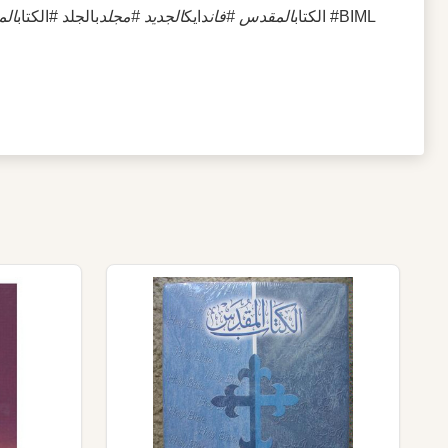
المقدس #الإيمان #النمو_الروحي #BIML
#الكتاب
المقدس #فان
دايك
الجديد #مجلد
بالجلد #الكتاب
الم