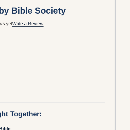
by Bible Society
ws yet
Write a Review
ht Together:
Bible