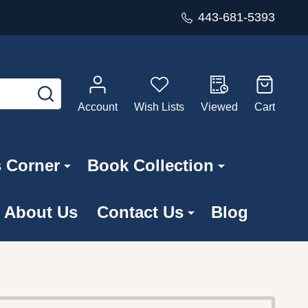
443-681-5393
SEARCH
Account
Wish Lists
Viewed
Cart
s Corner
Book Collection
About Us
Contact Us
Blog