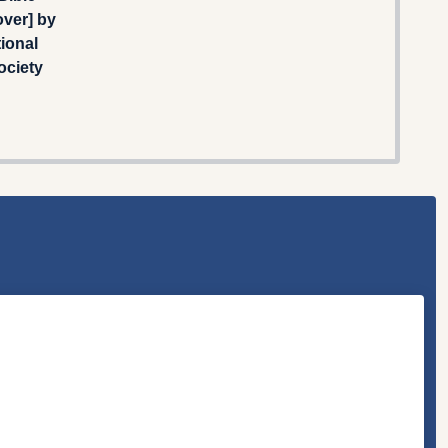
ver] by
tional
ociety