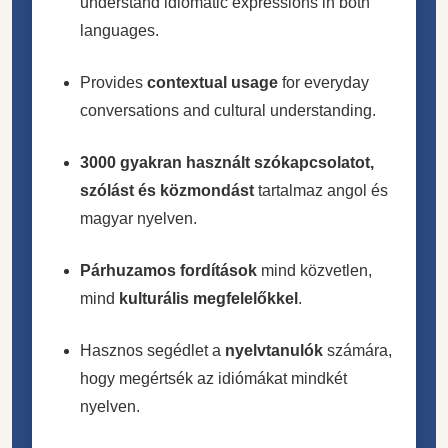
understand idiomatic expressions in both
languages.
Provides
contextual usage
for everyday
conversations and cultural understanding.
3000 gyakran használt szókapcsolatot,
szólást és közmondást
tartalmaz angol és
magyar nyelven.
Párhuzamos fordítások
mind közvetlen,
mind
kulturális megfelelőkkel
.
Hasznos segédlet a
nyelvtanulók
számára,
hogy megértsék az idiómákat mindkét
nyelven.