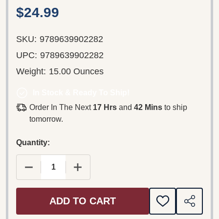
$24.99
SKU:
9789639902282
UPC:
9789639902282
Weight:
15.00 Ounces
In Stock & Ready To Ship!
Order In The Next
17 Hrs
and
42 Mins
to ship
tomorrow.
Quantity:
DECREASE QUANTITY OF ANGOL–MAGYAR KIFEJE
INCREASE QUANTITY OF ANGOL–MAG
ADD TO CART
ADD
SHARE
TO