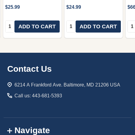
$25.99
$24.99
$66
Quantity:
Quantity:
Qua
ADD TO CART
ADD TO CART
Footer
Contact Us
Start
6214 A Frankford Ave. Baltimore, MD 21206 USA
Call us: 443-681-5393
Navigate