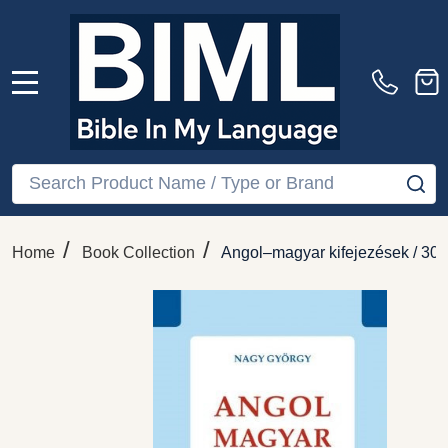
MENU
Search
SE
/
/
Home
Book Collection
Angol–magyar kifejezések / 300