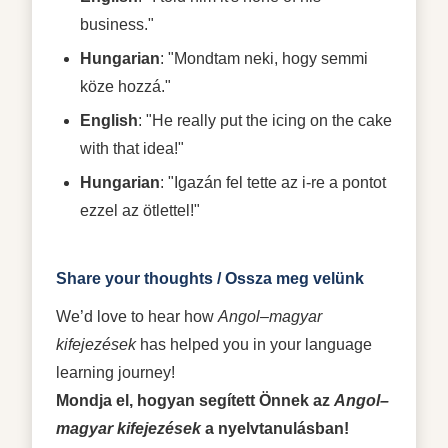
business."
Hungarian
: "Mondtam neki, hogy semmi
köze hozzá."
English
: "He really put the icing on the cake
with that idea!"
Hungarian
: "Igazán fel tette az i-re a pontot
ezzel az ötlettel!"
Share your thoughts / Ossza meg velünk
We’d love to hear how
Angol–magyar
kifejezések
has helped you in your language
learning journey!
Mondja el, hogyan segített Önnek az
Angol–
magyar kifejezések
a nyelvtanulásban!