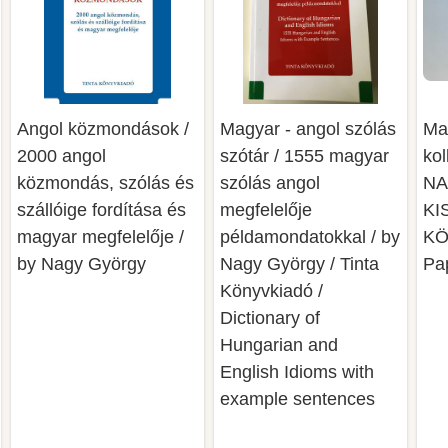
Angol közmondások /
Magyar - angol szólás
Ma
2000 angol
szótár / 1555 magyar
kol
közmondás, szólás és
szólás angol
NA
szállóige fordítása és
megfelelője
KI
magyar megfelelője /
példamondatokkal / by
KÖ
by Nagy György
Nagy György / Tinta
Pa
Könyvkiadó /
Dictionary of
Hungarian and
English Idioms with
example sentences