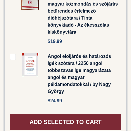
magyar közmondás és szójárás
betűrendes értelmező
dióhéjszótára / Tinta
könyvkiadó - Az ékesszólás
kiskönyvtára
$19.99
Angol elöljárós és határozós
igék szótára / 2250 angol
többszavas ige magyarázata
angol és magyar
példamondatokkal / by Nagy
György
$24.99
ADD SELECTED TO CART