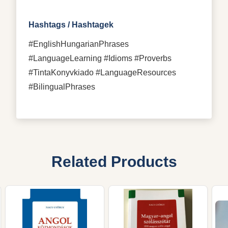
Hashtags / Hashtagek
#EnglishHungarianPhrases
#LanguageLearning #Idioms #Proverbs
#TintaKonyvkiado #LanguageResources
#BilingualPhrases
Related Products