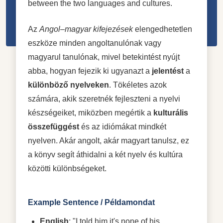
between the two languages and cultures.
Az
Angol–magyar kifejezések
elengedhetetlen
eszköze minden angoltanulónak vagy
magyarul tanulónak, mivel betekintést nyújt
abba, hogyan fejezik ki ugyanazt a
jelentést
a
különböző nyelveken
. Tökéletes azok
számára, akik szeretnék fejleszteni a nyelvi
készségeiket, miközben megértik a
kulturális
összefüggést
és az idiómákat mindkét
nyelven. Akár angolt, akár magyart tanulsz, ez
a könyv segít áthidalni a két nyelv és kultúra
közötti különbségeket.
Example Sentence / Példamondat
English
: "I told him it's none of his