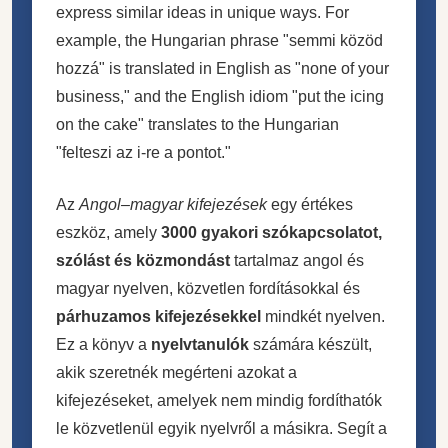
express similar ideas in unique ways. For
example, the Hungarian phrase "semmi közöd
hozzá" is translated in English as "none of your
business," and the English idiom "put the icing
on the cake" translates to the Hungarian
"felteszi az i-re a pontot."
Az
Angol–magyar kifejezések
egy értékes
eszköz, amely
3000 gyakori szókapcsolatot,
szólást és közmondást
tartalmaz angol és
magyar nyelven, közvetlen fordításokkal és
párhuzamos kifejezésekkel
mindkét nyelven.
Ez a könyv a
nyelvtanulók
számára készült,
akik szeretnék megérteni azokat a
kifejezéseket, amelyek nem mindig fordíthatók
le közvetlenül egyik nyelvről a másikra. Segít a