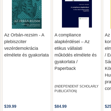
Az Orbán-rezsim - A
A compliance
Az 
plebiszciter
alapkérdései – Az
ko
vezérdemokrácia
etikus vállalati
elm
elmélete és gyakorlata
működés elmélete és
/ 
gyakorlata /
Sár
Paperback
Kö
Hu
pra
(INDEPENDENT SCHOLARLY
co
PUBLICATION)
$39.99
$84.99
$25