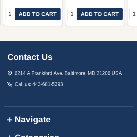
Quantity:
Quantity:
Qua
ADD TO CART
ADD TO CART
Footer
Contact Us
Start
6214 A Frankford Ave. Baltimore, MD 21206 USA
Call us: 443-681-5393
Navigate