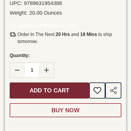
UPC:
9789631954388
Weight:
20.00 Ounces
In Stock & Ready To Ship!
Order In The Next
20 Hrs
and
18 Mins
to ship
tomorrow.
Quantity:
DECREASE QUANTITY OF A NEVELÉS ELMÉLETE
INCREASE QUANTITY OF A NEVELÉ
ADD TO CART
ADD
SHARE
TO
WISH
LIST