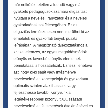
már nélkülözhetetlen a leendő vagy már
gyakorló pedagógusok számára eligazítást
nyújtani a nevelési irányzatok és a nevelés
gyakorlatának sokféleségében. Ez az
eligazítás természetesen nem merülhet ki az
elméletek és gyakorlati tények puszta
leírásában. A megbízható tájékoztatáshoz a
kritikai elemzés, az egyes megoldásmódok
előnyös és kevésbé előnyös elemeinek
bemutatása is hozzátartozik. Ez teszi lehetővé
azt, hogy ki-ki saját vagy intézménye
neveléselméleti koncepcióját és gyakorlatát
optimális szinten alakíthassa ki vagy
fejleszthesse tovább. Könyvünk a
legértékesebbnek bizonyult XX. századi
neveléselméleti felismerések áttekintésével és