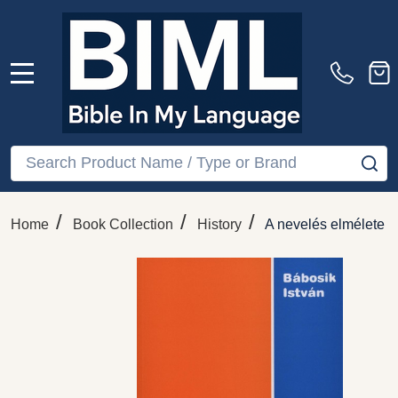
MENU
Search
SE
/
/
/
Home
Book Collection
History
A nevelés elmélete é