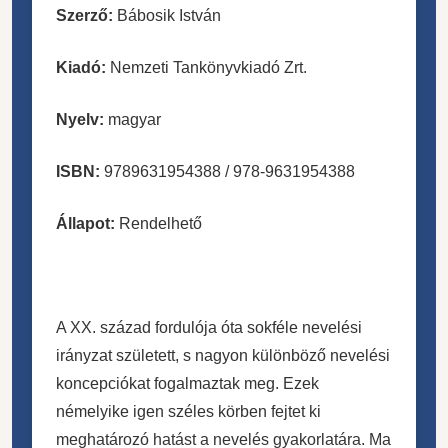
Szerző:
Bábosik István
Kiadó:
Nemzeti Tankönyvkiadó Zrt.
Nyelv:
magyar
ISBN:
9789631954388 /
978-9631954388
Állapot:
Rendelhető
A XX. század fordulója óta sokféle nevelési
irányzat született, s nagyon különböző nevelési
koncepciókat fogalmaztak meg. Ezek
némelyike igen széles körben fejtet ki
meghatározó hatást a nevelés gyakorlatára. Ma