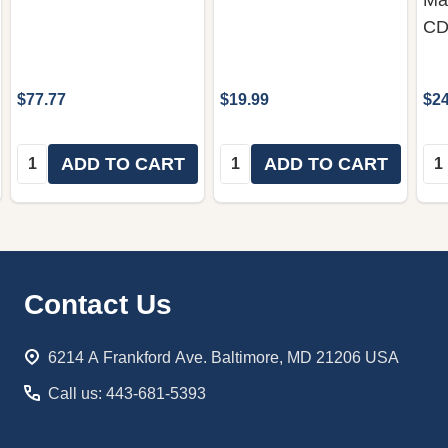
Ma
CD
$77.77
$19.99
$24
Quantity:
Quantity:
Qua
ADD TO CART
ADD TO CART
Footer
Contact Us
Start
6214 A Frankford Ave. Baltimore, MD 21206 USA
Call us: 443-681-5393