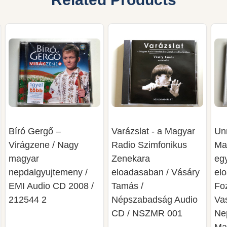
Bíró Gergő –
Varázslat - a Magyar
Un
Virágzene / Nagy
Radio Szimfonikus
Ma
magyar
Zenekara
eg
nepdalgyujtemeny /
eloadasaban / Vásáry
el
EMI Audio CD 2008 /
Tamás /
Fo
212544 2
Népszabadság Audio
Va
CD /‎ NSZMR 001
Ne