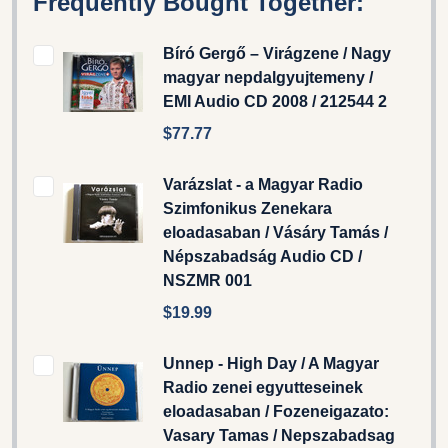
Frequently Bought Together:
Bíró Gergő – Virágzene / Nagy
magyar nepdalgyujtemeny /
EMI Audio CD 2008 / 212544 2
$77.77
Varázslat - a Magyar Radio
Szimfonikus Zenekara
eloadasaban / Vásáry Tamás /
Népszabadság Audio CD /‎
NSZMR 001
$19.99
Unnep - High Day / A Magyar
Radio zenei egyutteseinek
eloadasaban / Fozeneigazato:
Vasary Tamas / Nepszabadsag