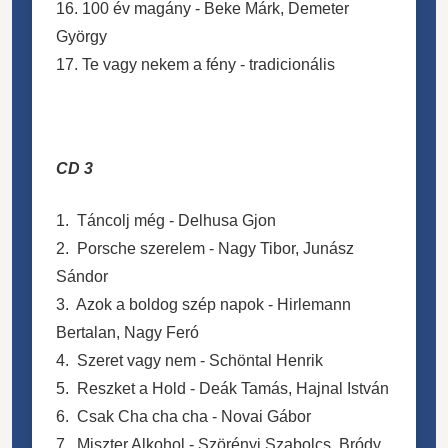
16. 100 év magány - Beke Márk, Demeter
György
17. Te vagy nekem a fény - tradicionális
CD 3
1. Táncolj még - Delhusa Gjon
2. Porsche szerelem - Nagy Tibor, Junász
Sándor
3. Azok a boldog szép napok - Hirlemann
Bertalan, Nagy Feró
4. Szeret vagy nem - Schöntal Henrik
5. Reszket a Hold - Deák Tamás, Hajnal István
6. Csak Cha cha cha - Novai Gábor
7. Miszter Alkohol - Szörényi Szabolcs, Bródy