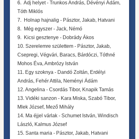
6. Adj helyet - Trunkos András, Dévényi Ádám,
Tóth Miklós
7. Holnap hajnalig - Pásztor, Jakab, Hatvani
8. Még egyszer - Jack, Némó
9. Kicsi gesztenye - Dobrády Ákos
10. Szerelemre születtem - Pásztor, Jakab,
Csepregi, Végvári, Baracs, Bárdóczi, Tóthné
Mohos Éva, Ambrózy István
11. Egy szoknya - Dandó Zoltán, Erdélyi
András, Fehér Attila, Neményi Ádám
12. Angelina - Csordás Tibor, Knapik Tamás
13. Vidéki sanzon - Kara Miska, Szabó Tibor,
Mlek József, Mező Mihály
14. Ma éjjel várlak - Schumet István, Windisch
László, Kalmus József
15. Santa maria - Pásztor, Jakab, Hatvani