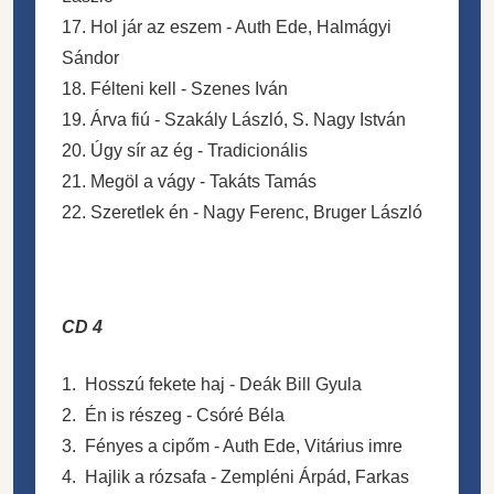
17. Hol jár az eszem - Auth Ede, Halmágyi
Sándor
18. Félteni kell - Szenes Iván
19. Árva fiú - Szakály László, S. Nagy István
20. Úgy sír az ég - Tradicionális
21. Megöl a vágy - Takáts Tamás
22. Szeretlek én - Nagy Ferenc, Bruger László
CD 4
1. Hosszú fekete haj - Deák Bill Gyula
2. Én is részeg - Csóré Béla
3. Fényes a cipőm - Auth Ede, Vitárius imre
4. Hajlik a rózsafa - Zempléni Árpád, Farkas