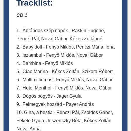
Tracklist:
CD 1
1. Ábrándos szép napok - Raskin Eugene,
Penczi Pál, Novai Gábor, Kékes Zoltánné
2. Baby doll - Fenyő Miklós, Penczi Mária Ilona
3. Isztambul - Fenyő Miklós, Novai Gábor
4. Bambina - Fenyő Miklós
5. Ciao Marina - Kékes Zoltán, Szikora Róbert
6. Multimilliomos - Fenyő Miklós, Novai Gábor
7. Hotel Menthol - Fenyő Miklós, Novai Gábor
8. Dögös bögyös - Jáger Gyula
9. Felmegyek hozzád - Payer András
10. Gina, a bestia - Penczi Pál, Zsoldos Gábor,
Fekete Gyula, Jeszenszky Béla, Kékes Zoltán,
Novai Anna