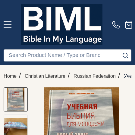
MENU
Search
SE
/
/
/
Home
Christian Literature
Russian Federation
Учеб