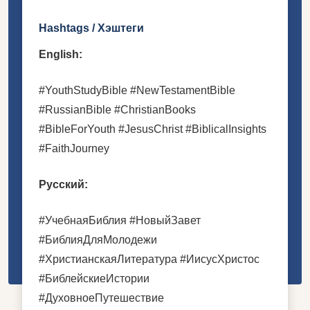
Hashtags / Хэштеги
English:
#YouthStudyBible #NewTestamentBible
#RussianBible #ChristianBooks
#BibleForYouth #JesusChrist #BiblicalInsights
#FaithJourney
Русский:
#УчебнаяБиблия #НовыйЗавет
#БиблияДляМолодежи
#ХристианскаяЛитература #ИисусХристос
#БиблейскиеИстории
#ДуховноеПутешествие