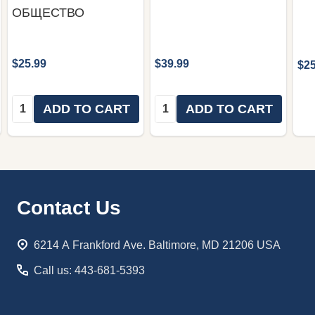
ОБЩЕСТВО
$25.99
$39.99
$25
Quantity:
Quantity:
ADD TO CART
ADD TO CART
Footer
Contact Us
Start
6214 A Frankford Ave. Baltimore, MD 21206 USA
Call us: 443-681-5393