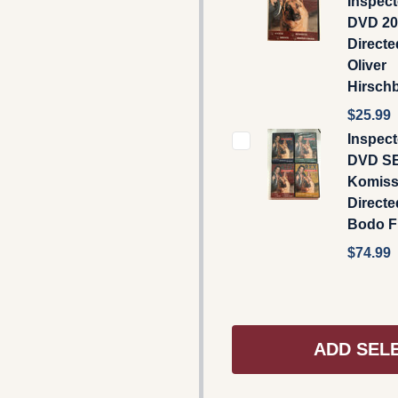
Inspec
DVD 20
Directe
Oliver
Hirschb
$25.99
Inspect
DVD SE
Komiss
Directe
Bodo F
$74.99
ADD SEL