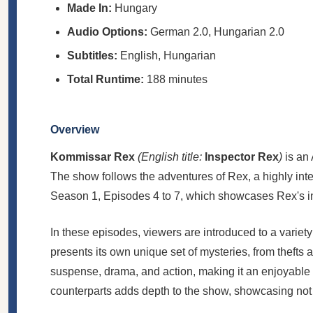
Made In:
Hungary
Audio Options:
German 2.0, Hungarian 2.0
Subtitles:
English, Hungarian
Total Runtime:
188 minutes
Overview
Kommissar Rex
(English title:
Inspector Rex
)
is an 
The show follows the adventures of Rex, a highly in
Season 1, Episodes 4 to 7, which showcases Rex's in
In these episodes, viewers are introduced to a variet
presents its own unique set of mysteries, from thefts
suspense, drama, and action, making it an enjoyable
counterparts adds depth to the show, showcasing not on