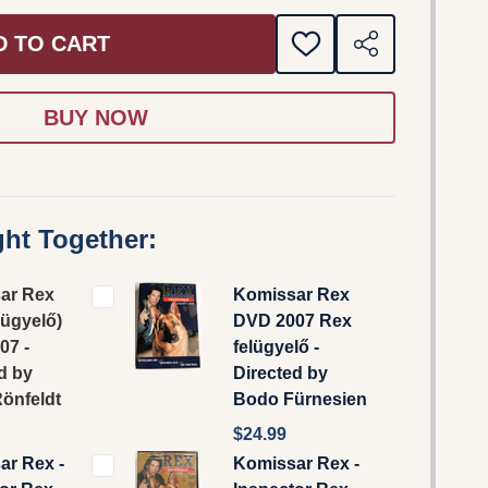
D TO CART
ADD
SHARE
TO
WISH
LIST
ht Together:
ar Rex
Komissar Rex
lügyelő)
DVD 2007 Rex
07 -
felügyelő -
d by
Directed by
Rönfeldt
Bodo Fürnesien
$24.99
ar Rex -
Komissar Rex -