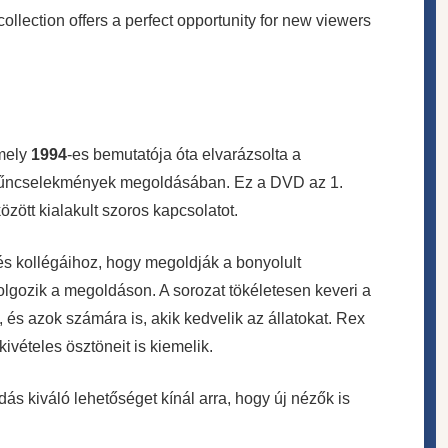
llection offers a perfect opportunity for new viewers
amely
1994
-es bemutatója óta elvarázsolta a
k a bűncselekmények megoldásában. Ez a DVD az 1.
zött kialakult szoros kapcsolatot.
s kollégáihoz, hogy megoldják a bonyolult
dolgozik a megoldáson. A sorozat tökéletesen keveri a
 és azok számára is, akik kedvelik az állatokat. Rex
vételes ösztöneit is kiemelik.
ás kiváló lehetőséget kínál arra, hogy új nézők is