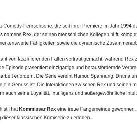
ma-Comedy-Fernsehserie, die seit ihrer Premiere im Jahr
1994
da
des namens Rex, der seinen menschlichen Kollegen hilft, kompl
 bemerkenswerte Fähigkeiten sowie die dynamische Zusammenar
ielzahl von faszinierenden Fällen vertraut gemacht, während R
ede Episode präsentiert einzigartige und herausfordernde Verbr
amarbeit erfordern. Die Serie vereint Humor, Spannung, Drama u
en ein Genuss ist. Die Interaktionen zwischen Rex und seinen m
rn auch seine Loyalität, Intelligenz und außergewöhnliche Intuit
lstil hat
Kommissar Rex
eine treue Fangemeinde gewonnen. 
dieser klassischen Krimiserie zu erleben.