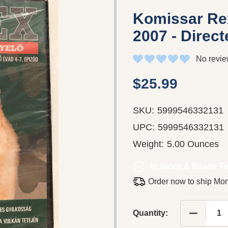
Komissar Rex
2007 - Direct
No revie
$25.99
SKU:
5999546332131
UPC:
5999546332131
Weight:
5.00 Ounces
In Stock & Ready To
Order now to ship Mo
DECREAS
Quantity: