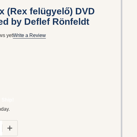
 (Rex felügyelő) DVD
ed by Deflef Rönfeldt
ws yet
Write a Review
 Ship!
nday.
E QUANTITY OF KOMISSAR REX (REX FELÜGYELŐ) DVD 
INCREASE QUANTITY OF KOMISSAR REX (REX FELÜG