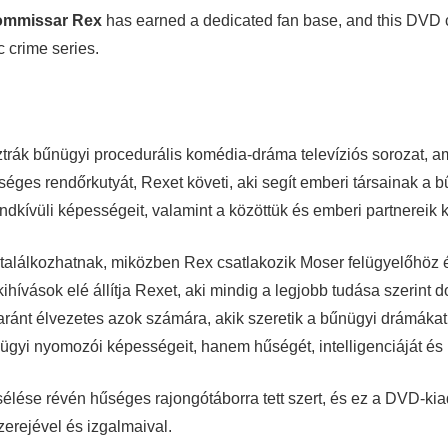
mmissar Rex
has earned a dedicated fan base, and this DVD co
c crime series.
trák bűnügyi procedurális komédia-dráma televíziós sorozat, 
hetséges rendőrkutyát, Rexet követi, aki segít emberi társaina
dkívüli képességeit, valamint a közöttük és emberi partnereik kö
alálkozhatnak, miközben Rex csatlakozik Moser felügyelőhöz é
hívások elé állítja Rexet, aki mindig a legjobb tudása szerint 
yaránt élvezetes azok számára, akik szeretik a bűnügyi drámákat,
ügyi nyomozói képességeit, hanem hűségét, intelligenciáját és ki
sélése révén hűséges rajongótáborra tett szert, és ez a DVD-kiad
erejével és izgalmaival.