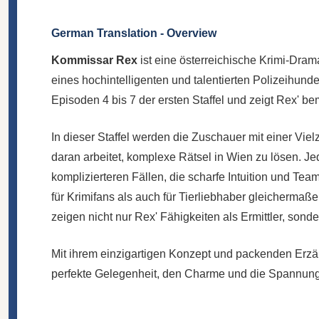
German Translation - Overview
Kommissar Rex
ist eine österreichische Krimi-Dra
eines hochintelligenten und talentierten Polizeihun
Episoden 4 bis 7 der ersten Staffel und zeigt Rex'
In dieser Staffel werden die Zuschauer mit einer V
daran arbeitet, komplexe Rätsel in Wien zu lösen. J
komplizierteren Fällen, die scharfe Intuition und Te
für Krimifans als auch für Tierliebhaber gleichermaß
zeigen nicht nur Rex' Fähigkeiten als Ermittler, sonde
Mit ihrem einzigartigen Konzept und packenden Erzäh
perfekte Gelegenheit, den Charme und die Spannung 