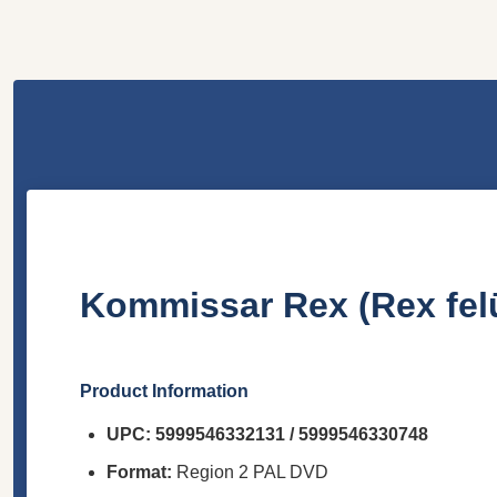
Kommissar Rex (Rex felü
Product Information
UPC:
5999546332131 / 5999546330748
Format:
Region 2 PAL DVD