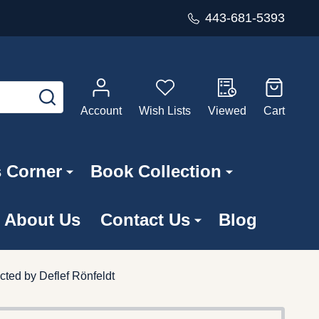
443-681-5393
SEARCH
Account
Wish Lists
Viewed
Cart
s Corner
Book Collection
About Us
Contact Us
Blog
ted by Deflef Rönfeldt