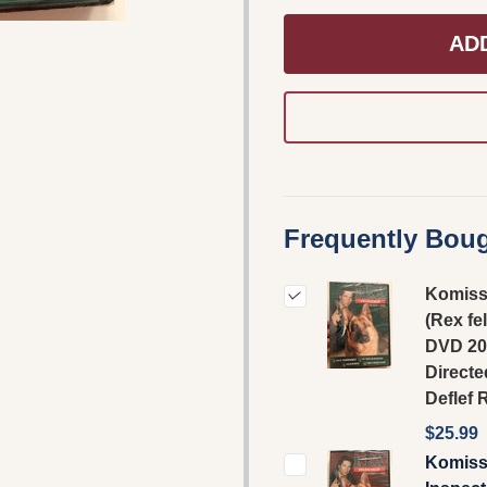
AD
Frequently Boug
Komiss
(Rex fe
DVD 20
Directe
Deflef 
$25.99
Komiss