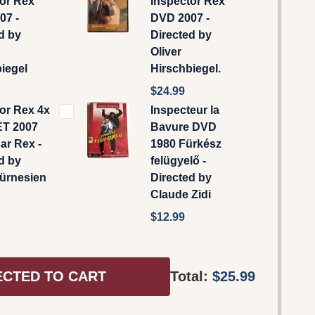
tor Rex
Inspector Rex
07 -
DVD 2007 -
d by
Directed by
Oliver
iegel
Hirschbiegel.
$24.99
or Rex 4x
Inspecteur la
T 2007
Bavure DVD
ar Rex -
1980 Fürkész
d by
felügyelő -
ürnesien
Directed by
Claude Zidi
$12.99
ECTED TO CART
Total:
$25.99