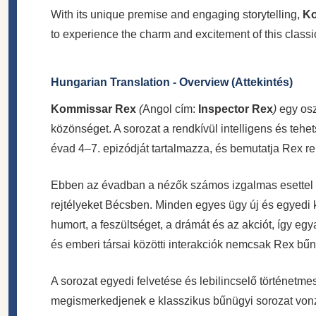
With its unique premise and engaging storytelling,
Ko
to experience the charm and excitement of this classi
Hungarian Translation - Overview (Attekintés)
Kommissar Rex
(
Angol cím:
Inspector Rex
)
egy osz
közönséget. A sorozat a rendkívül intelligens és te
évad 4–7. epizódját tartalmazza, és bemutatja Rex ren
Ebben az évadban a nézők számos izgalmas esettel t
rejtélyeket Bécsben. Minden egyes ügy új és egyedi ki
humort, a feszültséget, a drámát és az akciót, így eg
és emberi társai közötti interakciók nemcsak Rex bűn
A sorozat egyedi felvetése és lebilincselő történetme
megismerkedjenek e klasszikus bűnügyi sorozat vonz