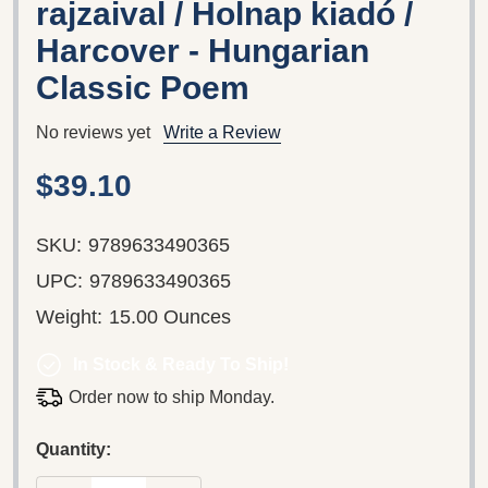
rajzaival / Holnap kiadó /
Harcover - Hungarian
Classic Poem
No reviews yet
Write a Review
$39.10
SKU:
9789633490365
UPC:
9789633490365
Weight:
15.00 Ounces
In Stock & Ready To Ship!
Order now to ship Monday.
Quantity: