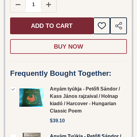
DECREASE QUANTITY OF ANYÁM TYÚKJA - PETŐF
INCREASE QUANTITY OF ANYÁM TYÚK
ADD TO CART
ADD
SHARE
TO
WISH
LIST
Frequently Bought Together:
Anyám tyúkja - Petőfi Sándor /
Kass János rajzaival / Holnap
kiadó / Harcover - Hungarian
Classic Poem
$39.10
Anyám Tyúkja - Petőfi Sándor /