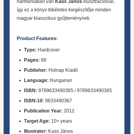
harmóniában van
Kass János
illusztrációival,
így ez a könyv tökéletes kiegészítője minden
magyar klasszikus gyűjteménynek.
Product Features:
Type:
Hardcover
Pages:
68
Publisher:
Holnap Kiadó
Language:
Hungarian
ISBN:
9789633490365 / 9789633490365
ISBN-10:
9633490367
Publication Year:
2012
Target Age:
10+ years
Illustrator:
Kass János