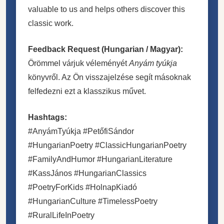
valuable to us and helps others discover this
classic work.
Feedback Request (Hungarian / Magyar):
Örömmel várjuk véleményét
Anyám tyúkja
könyvről. Az Ön visszajelzése segít másoknak
felfedezni ezt a klasszikus művet.
Hashtags:
#AnyámTyúkja #PetőfiSándor
#HungarianPoetry #ClassicHungarianPoetry
#FamilyAndHumor #HungarianLiterature
#KassJános #HungarianClassics
#PoetryForKids #HolnapKiadó
#HungarianCulture #TimelessPoetry
#RuralLifeInPoetry