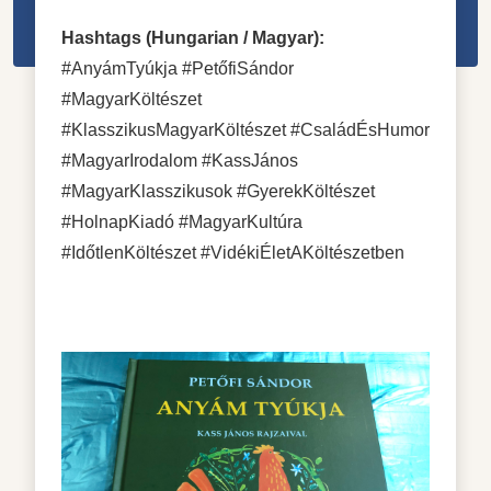
Hashtags (Hungarian / Magyar):
#AnyámTyúkja #PetőfiSándor
#MagyarKöltészet
#KlasszikusMagyarKöltészet #CsaládÉsHumor
#MagyarIrodalom #KassJános
#MagyarKlasszikusok #GyerekKöltészet
#HolnapKiadó #MagyarKultúra
#IdőtlenKöltészet #VidékiÉletAKöltészetben