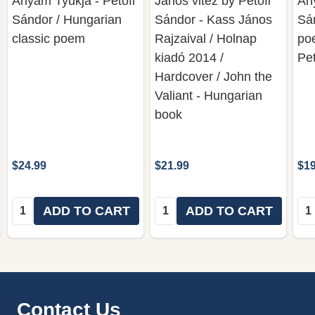
Anyám Tyúkja - Petőfi
János vitéz by Petőfi
Any
Sándor / Hungarian
Sándor - Kass János
Sán
classic poem
Rajzaival / Holnap
po
kiadó 2014 /
Pet
Hardcover / John the
Valiant - Hungarian
book
$24.99
$21.99
$19
Quantity:
Quantity:
Qua
ADD TO CART
ADD TO CART
Footer
Contact Us