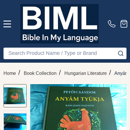
MENU
Search
SE
/
/
/
Home
Book Collection
Hungarian Literature
Anyám t