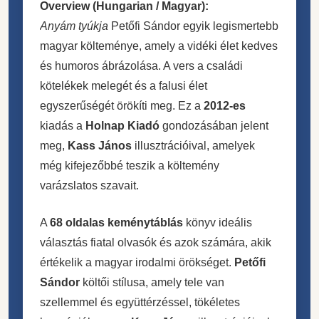
Overview (Hungarian / Magyar):
Anyám tyúkja
Petőfi Sándor egyik legismertebb
magyar költeménye, amely a vidéki élet kedves
és humoros ábrázolása. A vers a családi
kötelékek melegét és a falusi élet
egyszerűségét örökíti meg. Ez a
2012-es
kiadás a
Holnap Kiadó
gondozásában jelent
meg,
Kass János
illusztrációival, amelyek
még kifejezőbbé teszik a költemény
varázslatos szavait.
A
68 oldalas keménytáblás
könyv ideális
választás fiatal olvasók és azok számára, akik
értékelik a magyar irodalmi örökséget.
Petőfi
Sándor
költői stílusa, amely tele van
szellemmel és együttérzéssel, tökéletes