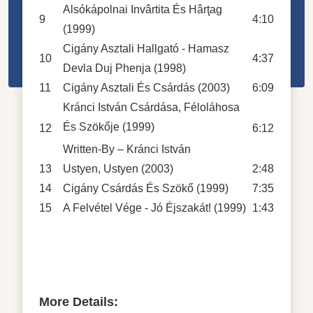
Alsókápolnai Invârtita És Hârţag
9
4:10
(1999)
Cigány Asztali Hallgató - Hamasz
10
4:37
Devla Duj Phenja (1998)
11
Cigány Asztali És Csárdás (2003)
6:09
Kránci István Csárdása, Féloláhosa
És Szökője (1999)
12
6:12
Written-By – Kránci István
13
Ustyen, Ustyen (2003)
2:48
14
Cigány Csárdás És Szökő (1999)
7:35
15
A Felvétel Vége - Jó Éjszakát! (1999)
1:43
More Details: