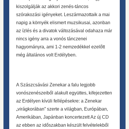
kiszolgálják az akkori zenés-táncos
szórakozási igényeket. Leszármazottaik a mai
napig a környék elismert muzsikusai, azonban
az ízlés és a divatok változásával odahaza már
nincs igény arra a vonós tánczenei
hagyományra, ami 1-2 nemzedékkel ezelőtt
még általános volt Erdélyben.
A Szászcsávási Zenekar a falu legjobb
vonószenészeiből alakult együttes, kifejezetten
az Erdélyen kívüli fellépésekre: a Zenekar
„virágkorában” szerte a világban, Európában,
Amerikában, Japánban koncertezett Az új CD
az ebben az időszakban készült felvételekből