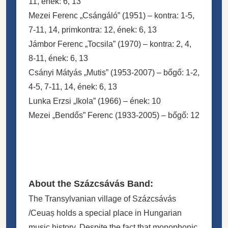
11, ének: 6, 13
Mezei Ferenc „Csángáló” (1951) – kontra: 1-5,
7-11, 14, primkontra: 12, ének: 6, 13
Jámbor Ferenc „Tocsila” (1970) – kontra: 2, 4,
8-11, ének: 6, 13
Csányi Mátyás „Mutis” (1953-2007) – bőgő: 1-2,
4-5, 7-11, 14, ének: 6, 13
Lunka Erzsi „Ikola” (1966) – ének: 10
Mezei „Bendős” Ferenc (1933-2005) – bőgő: 12
About the Százcsávás Band:
The Transylvanian village of Százcsávás
/Ceuaș holds a special place in Hungarian
music history. Despite the fact that monophonic