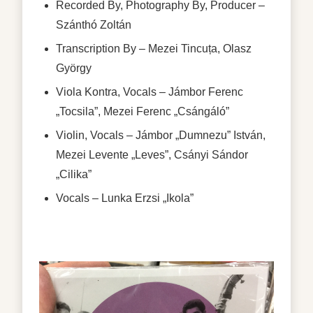
Recorded By, Photography By, Producer
–
Szánthó Zoltán
Transcription By
– Mezei Tincuța, Olasz
György
Viola Kontra, Vocals
– Jámbor Ferenc
„Tocsila”, Mezei Ferenc „Csángáló”
Violin, Vocals
– Jámbor „Dumnezu” István,
Mezei Levente „Leves”, Csányi Sándor
„Cilika”
Vocals
– Lunka Erzsi „Ikola”