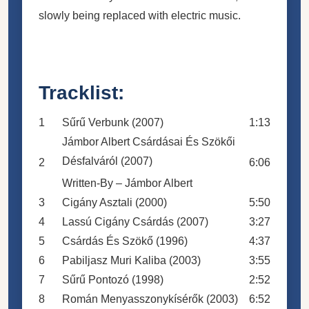
slowly being replaced with electric music.
Tracklist:
1
Sűrű Verbunk (2007)
1:13
Jámbor Albert Csárdásai És Szökői
Désfalváról (2007)
2
6:06
Written-By – Jámbor Albert
3
Cigány Asztali (2000)
5:50
4
Lassú Cigány Csárdás (2007)
3:27
5
Csárdás És Szökő (1996)
4:37
6
Pabiljasz Muri Kaliba (2003)
3:55
7
Sűrű Pontozó (1998)
2:52
8
Román Menyasszonykísérők (2003)
6:52