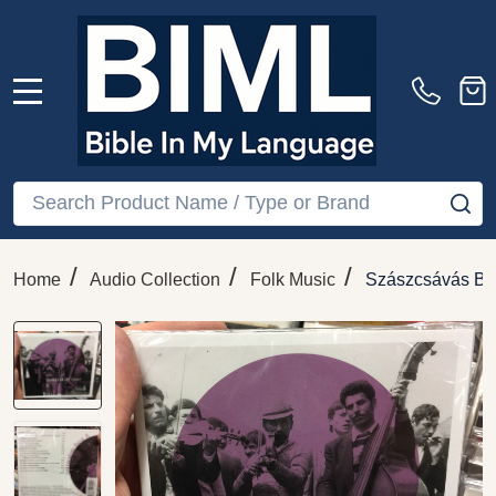
MENU
Search
SE
/
/
/
Home
Audio Collection
Folk Music
Szászcsávás Ban