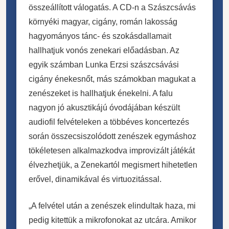
összeállított válogatás. A CD-n a Szászcsávás
környéki magyar, cigány, román lakosság
hagyományos tánc- és szokásdallamait
hallhatjuk vonós zenekari előadásban. Az
egyik számban Lunka Erzsi szászcsávási
cigány énekesnőt, más számokban magukat a
zenészeket is hallhatjuk énekelni. A falu
nagyon jó akusztikájú óvodájában készült
audiofil felvételeken a többéves koncertezés
során összecsiszolódott zenészek egymáshoz
tökéletesen alkalmazkodva improvizált játékát
élvezhetjük, a Zenekartól megismert hihetetlen
erővel, dinamikával és virtuozitással.
„A felvétel után a zenészek elindultak haza, mi
pedig kitettük a mikrofonokat az utcára. Amikor