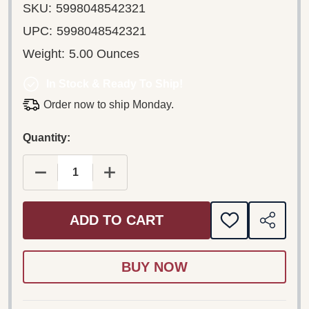
SKU:
5998048542321
UPC:
5998048542321
Weight:
5.00 Ounces
In Stock & Ready To Ship!
Order now to ship Monday.
Quantity:
ADD TO CART
ADD
SHARE
TO
WISH
LIST