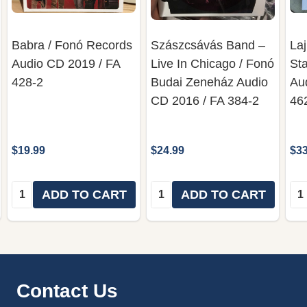
Babra / Fonó Records
Szászcsávás Band ‎–
Laj
Audio CD 2019 / FA
Live In Chicago / Fonó
Sta
428-2
Budai Zeneház ‎Audio
Au
CD 2016 / FA 384-2
46
$19.99
$24.99
$33
Quantity:
Quantity:
Qua
ADD TO CART
ADD TO CART
Footer
Contact Us