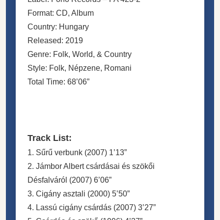
Format: CD, Album
Country: Hungary
Released: 2019
Genre: Folk, World, & Country
Style: Folk, Népzene, Romani
Total Time: 68’06”
Track List:
1. Sűrű verbunk (2007) 1’13”
2. Jámbor Albert csárdásai és szökői
Désfalváról (2007) 6’06”
3. Cigány asztali (2000) 5’50”
4. Lassú cigány csárdás (2007) 3’27”