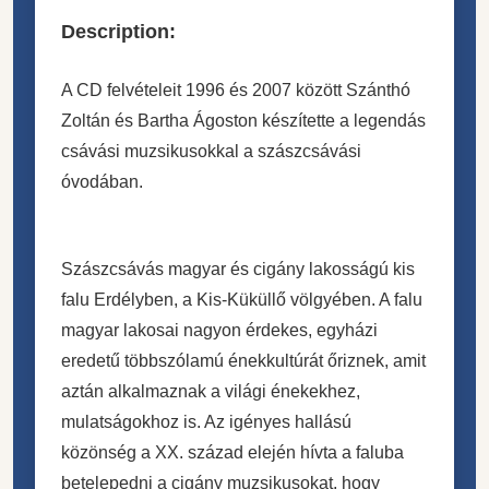
Description:
A CD felvételeit 1996 és 2007 között Szánthó
Zoltán és Bartha Ágoston készítette a legendás
csávási muzsikusokkal a szászcsávási
óvodában.
Szászcsávás magyar és cigány lakosságú kis
falu Erdélyben, a Kis-Küküllő völgyében. A falu
magyar lakosai nagyon érdekes, egyházi
eredetű többszólamú énekkultúrát őriznek, amit
aztán alkalmaznak a világi énekekhez,
mulatságokhoz is. Az igényes hallású
közönség a XX. század elején hívta a faluba
betelepedni a cigány muzsikusokat, hogy