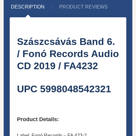
DESCRIPTION
PRODUCT REVIEWS
Szászcsávás Band 6.
/ Fonó Records ‎Audio
CD 2019 / FA4232
UPC 5998048542321
Product Details:
Label: Fonó Records ‎– FA 423-2