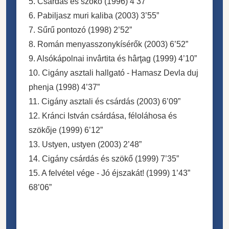
5. Csárdás és szökő (1996) 4’37”
6. Pabiljasz muri kaliba (2003) 3’55”
7. Sűrű pontozó (1998) 2’52”
8. Román menyasszonykísérők (2003) 6’52”
9. Alsókápolnai invârtita és hârţag (1999) 4’10”
10. Cigány asztali hallgató - Hamasz Devla duj
phenja (1998) 4’37”
11. Cigány asztali és csárdás (2003) 6’09”
12. Kránci István csárdása, féloláhosa és
szökője (1999) 6’12”
13. Ustyen, ustyen (2003) 2’48”
14. Cigány csárdás és szökő (1999) 7’35”
15. A felvétel vége - Jó éjszakát! (1999) 1’43”
68’06”